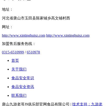
地址：
河北省唐山市玉田县陈家铺乡高文铺村西
网址：
http://www.xintinghuisz.com
http://www.xintinghuisz.com
加盟售后服务热线：
0315-6510999
/
6510978
首页
关于我们
食品安全常识
食品安全资讯
联系我们
唐山九游老哥J9俱乐部官网食品有限公司 |
技术支持：九游老