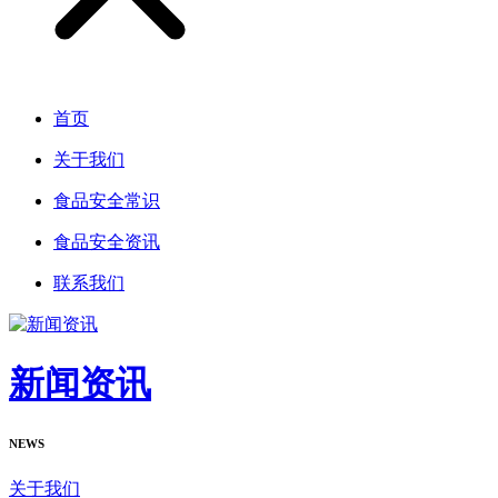
首页
关于我们
食品安全常识
食品安全资讯
联系我们
新闻资讯
NEWS
关于我们