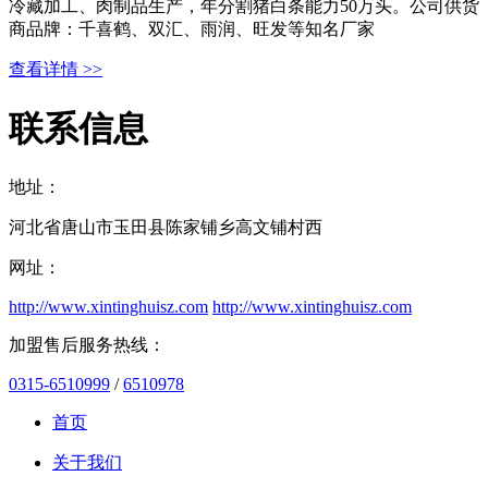
冷藏加工、肉制品生产，年分割猪白条能力50万头。公司供货
商品牌：千喜鹤、双汇、雨润、旺发等知名厂家
查看详情 >>
联系信息
地址：
河北省唐山市玉田县陈家铺乡高文铺村西
网址：
http://www.xintinghuisz.com
http://www.xintinghuisz.com
加盟售后服务热线：
0315-6510999
/
6510978
首页
关于我们