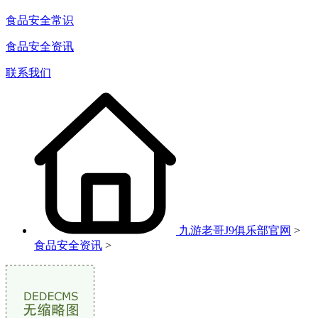
食品安全常识
食品安全资讯
联系我们
九游老哥J9俱乐部官网
>
食品安全资讯
>