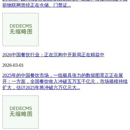
前物联网曾经正在仓储、门禁证...
2026中国餐饮行业：正在沉构中开新局正在精益中
2026-03-01
2025年的中国餐饮市场，一组极具张力的数据图景正正在展
开：一方面，全国餐饮收入冲破五万五千亿元，市场规模持续
扩大，估计2025年将冲破六万亿元大...