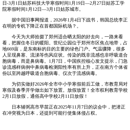
日-3月1日姑苏科技大学寒假时间1月19日—2月27日姑苏工学
院寒假时间1月12日—3月1日姑苏城市。
据中国旧事网报道，2026年1月4日下战书，韩国总统李正
在明的专机下降正在首都国际机场？。
今天为大师拾掇了郑州适合晒太阳的好去向，一路来看
看，把握住冬日的暖阳。世纪公园位于郑州市区焦点地带，占
地669亩，是东南标的目的主要的绿色门户。气温骤降，很多
人呈现鼻塞、流涕等伤风症状。传染的既非流感也非呼吸道合
胞病毒，而是鼻病毒。1月7日，中国疾控核心发文提示，门急
诊流感样病例中鼻病毒检测阳性率有所上升，正在南方个体省
份以至跨越呼吸道合胞病毒、仅次于流感病毒。
为切实做好2026年全市中小学寒假前后工做，市教育局对
寒假及春季开学做出如下放置。放假放置！全市权利教育学校
2月1日放假，通俗高中学校2月11日放假！
日本辅弼高市早苗正在2025年11月7日的议会中，把潜正
在冲突视为日本，还提到可能行使集体侵占权。