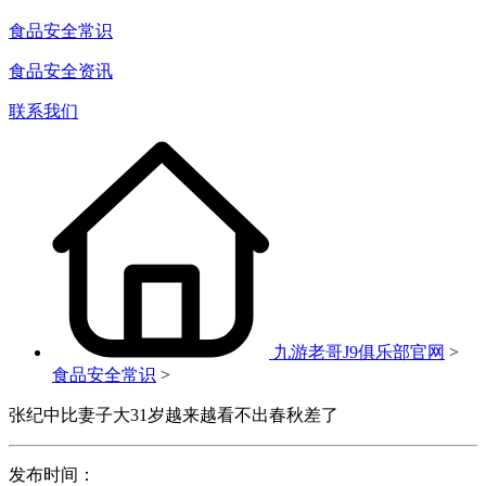
食品安全常识
食品安全资讯
联系我们
九游老哥J9俱乐部官网
>
食品安全常识
>
张纪中比妻子大31岁越来越看不出春秋差了
发布时间：