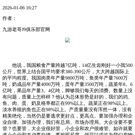
2026-01-06 16:27
作者：
九游老哥J9俱乐部官网
他说，我国粮食产量跨越7亿吨，14亿生齿刚好一小我500
公斤，世界上结合国平均要求380-390公斤，大大跨越国际上
的平均程度。我国肉类年产量9800万吨，鱼类年产量7600万
吨，奶成品年产量4000万吨，蛋年产量3500万吨，蔬菜年8。6
亿吨，果品年产量3。4亿吨，脚够我们每天的消费。数量上没
有问题，质量上怎样样？他认为总体形势是好的，我们的鸡、
鱼、肉、蛋、奶及格率都正在99%以上。蔬菜正在98%以上。
淡水养殖的鱼也正在98%以上。产质量量没有浑然一体，没有
精美绝伦，当然仍是要逃求更好点，更高点。要加强办理和企
业自律。加强办理，我们有总局、市场办理局。大企业要不要
管？也要管，大企业很好管，小企业和农户很难管。如许就要
求小企业和农户要自律，要按照尺度，就可以或许为我们产物