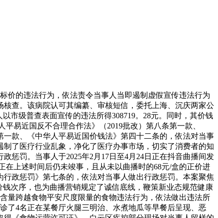
码标价的违法行为，依法责令当事人当即遏制虚假宣传违法行为
场核查。该病院认可其编纂、审核短信，委托上海、沉庆两家公
以市级普查表面宣传的违法所得308719。28元。同时，其价钱
华人平易近国反不合理合作法》（2019批改）第八条第一款、
条第一款、《中华人平易近国价钱法》第四十二条的，依法对当事
遏制了医疗行业乱象，净化了医疗办事市场，切实了消费者的知
惩罚。当事人于2025年2月17日至4月24日正在抖音曲播间发
当正在上述时间后仍未竣事，且从未以曲播时的68元/盒的正价进
为行政惩罚》第七条的，依法对当事人做出行政惩罚。本案聚焦
价钱次序，也为曲播营销规定了诚信底线，鞭策新业态规范健康
物含量跨越食物平安尺度限量的食物违法行为，依法做出违法所
当天接诊了4名正在某餐厅火腿三明治、水煮地瓜等早餐后呈现、恶
取得《食物运营许可证》。白云区疾控部分现场对当事人留样的