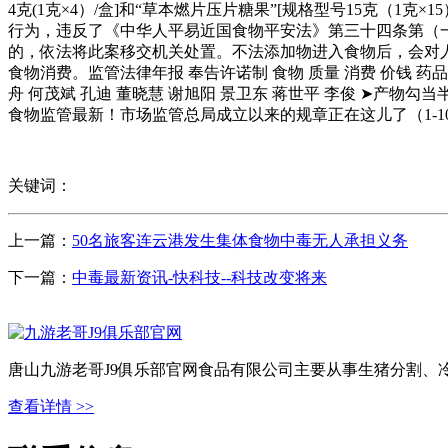
4克(1克×4）/盒]和“草本燃片压片糖果”[规格型号15克
行为，违反了《中华人平易近国食物平安法》第三十四条第（
的，依法将此案移交机关处置。不法添加物进入食物后，会对
食物消费。监管法律年报 奉告许诺制 食物 质量 消费 价钱 药品
舟 何茂斌 孔迪 董晓慧 谢旭阳 景卫东 蒋世平 李俊 ➤产物勾
食物监管最新！市场监管总局成立以来的规章正在这儿了（1-10
关键词：
上一篇：
50名旅客连云港发生集体食物中毒无人承担义务
下一篇：
中毒最新资讯-快科技--科技改变将来
唐山九游老哥J9俱乐部官网食品有限公司主要从事生猪分割、
查看详情 >>