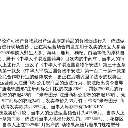
行未经许可出产食物及出产运营添加药品的食物违法行为，依法做
营场合进行现场查抄，正在其运营场合内发觉用于发卖的便宜人参酒
2020年购入野生人参、海马、鹿茸、枸杞、白酒等做为原料自
源目次，属于《中华人平易近国药典》目次内的中药材，当事人的行
事人上述行为，违反了《中华人平易近国食物平安法》第三十五条
条第一款及《中华人平易近国食物平安法》第一百二十第一款第
公允合作取行业的健康成长，更正在后端巩固了法令的权势巨
司运营他人注册商标公用权商品的违法行为，依法做出责令当即
“唐老鸭图形”注册商标公用权的衣服238件，罚款75000元的行
用权的衣服438件，“米奇图形”注册商标公用权的衣服150件、短
USE”商标的衣服24件，发卖单价为39元/件；带有“米奇图形”商
获得发卖款共计3552元。当事人库存带有“MICKEY
场。按发卖价计较，当事人的违法运营额合计为41568元。当事人上
第二款，依法对当事人做出行政惩罚。2025年5月，花都区
人正在2025年1月出产的“动物果蔬压片糖果”[规格型号：