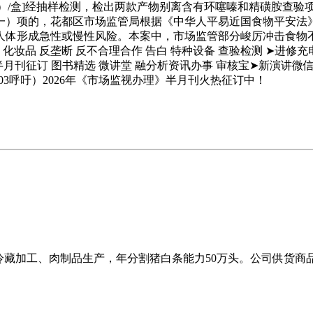
（1克×15）/盒]经抽样检测，检出两款产物别离含有环噻嗪和精磺
一）项的，花都区市场监管局根据《中华人平易近国食物平安法
人体形成急性或慢性风险。本案中，市场监管部分峻厉冲击食物
 化妆品 反垄断 反不合理合作 告白 特种设备 查验检测 ➤进修
当半月刊征订 图书精选 微讲堂 融分析资讯办事 审核宝➤新演讲微信 
3呼吁）2026年《市场监视办理》半月刊火热征订中！
冷藏加工、肉制品生产，年分割猪白条能力50万头。公司供货商