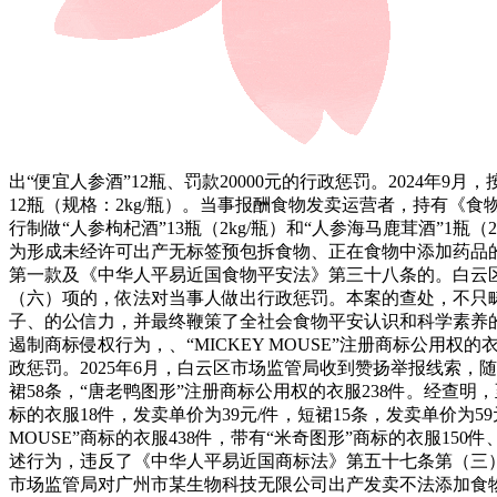
出“便宜人参酒”12瓶、罚款20000元的行政惩罚。202
12瓶（规格：2kg/瓶）。当事报酬食物发卖运营者，持有《
行制做“人参枸杞酒”13瓶（2kg/瓶）和“人参海马鹿茸酒”
为形成未经许可出产无标签预包拆食物、正在食物中添加药品的
第一款及《中华人平易近国食物平安法》第三十八条的。白云
（六）项的，依法对当事人做出行政惩罚。本案的查处，不只
子、的公信力，并最终鞭策了全社会食物平安认识和科学素养的
遏制商标侵权行为，、“MICKEY MOUSE”注册商标公用权的
政惩罚。2025年6月，白云区市场监管局收到赞扬举报线索，随即
裙58条，“唐老鸭图形”注册商标公用权的衣服238件。经查明，至
标的衣服18件，发卖单价为39元/件，短裙15条，发卖单价为59
MOUSE”商标的衣服438件，带有“米奇图形”商标的衣服15
述行为，违反了《中华人平易近国商标法》第五十七条第（三）
市场监管局对广州市某生物科技无限公司出产发卖不法添加食物