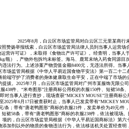
2025年8月，白云区市场监管局对白云区三元里某商
4年9月，按照赞扬举报线索，白云区市场监管局法律人员到当事人运
食物运营许可证》，未取得《食物出产许可证》。经查明，当事人于
1瓶（2kg/瓶），产物外包拆均未标签。海马、鹿茸未纳入药食同
违法行为。上述涉案产物货值金额8400元，无违法所得。当
区市场监管局根据《中华人平易近国食物平安法》第一百二十二
畴前端守护了消费者的身体健康取生命平安，正在中端了市场的
提拔。2025年7月，白云区市场监管局对广州市某服饰无限公
衣服438件、“米奇图形”注册商标公用权的衣服150件、短裙58条、
对当事人进行查抄，现场查获“MICKEY MOUSE”注册商标公
2025年6月17日被查获时止，当事人已发卖带有“MICKEY MO
元/条；带有“唐老鸭图形”商标的衣服21件，发卖单价为49元/件，
0件、短裙58条，带有“唐老鸭图形”商标的衣服238件，依法被现
项的，白云区市场监管局根据《中华人平易近国商标法》第六十条
添加剂以外的物质的食物违法行为，依法移送机关处置经查明，当事