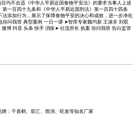
胺查验项目均不合适《中华人平易近国食物平安法》的要求当事人上述
》第一百四十九条和《中华人平易近国刑法》第一百四十四条
不法添加行为，展示了保障食物平安的决心和成效，进一步净化
充电你问我答 典型案例 一日一课 ➤智库专家魏均新 王涤非 刘双
微博 抖音 头条 快手 消保➤ 社流所长 执案 你问我答 告白监管
品牌：千喜鹤、双汇、雨润、旺发等知名厂家