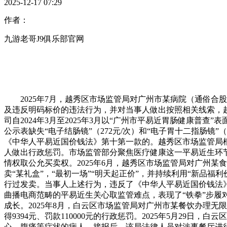
2025-12-17 07:29
作者：
九游老哥J9俱乐部官网
2025年7月，越秀区市场监管局对广州市某病院（通俗合
及违反明码标价的违法行为，并对当事人做出按照相关线索，
司自2024年3月至2025年3月以“广州市平易近胃肠健康普
公示表缺失“电子结肠镜”（272元/次）和“电子胃十二指肠镜
《中华人平易近国价钱法》第十第一款的。越秀区市场监管局根
人做出行政惩罚。市场监管部分聚焦医疗健康这一平易近生环
情权取公允买卖权。2025年6月，越秀区市场监管局对广州某食
卖“某礼盒”，“最初一场”“明天起正价”，并持续利用“新品福
行过发卖。当事人上述行为，违反了《中华人平易近国价钱法
曲播电商范畴的平易近生关心取监管难点，表现了“铁拳”步
成长。2025年8月，白云区市场监管局对广州市某餐饮办理
得9394元、罚款110000元的行政惩罚。2025年5月2
心、腹痛等症状的病人。接报后，该局法律人员对涉事餐厅进