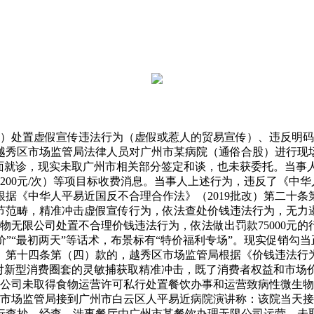
股）处置虚假宣传违法行为（虚假或惹人的贸易宣传）、违反明
越秀区市场监管局法律人员对广州市某病院（通俗合股）进行现
查”表面就诊，现实未取广州市相关部分签定和谈，也未获委托。当事人
”（200元/次）等项目标收费消息。当事人上述行为，违反了《中
据《中华人平易近国反不合理合作法》（2019批改）第二十
节范畴，精准冲击虚假宣传行为，依法查处价钱违法行为，无力
物无限公司处置不合理价钱违法行为，依法做出罚款75000元的行政
利价”“最初两天”等话术，布景标有“特价福利专场”。现实促销勾
》第十四条第（四）款的，越秀区市场监管局根据《价钱违法行
履对新型消费圈套的灵敏捕获取精准冲击，既了消费者权益和市场
无限公司未取得食物运营许可私行处置餐饮办事和运营致病性微生
9日，白云区市场监管局接到广州市白云区人平易近病院演讲称：该院
行查抄。经查，涉事餐厅由广州市某餐饮办理无限公司运营，未