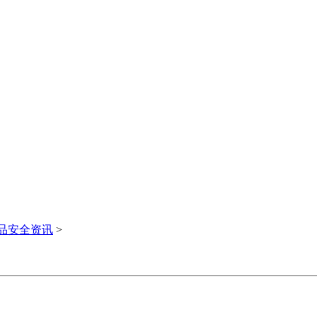
品安全资讯
>