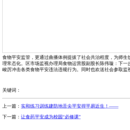
食物平安监管，更通过曲播体例提拔了社会共治程度，为师生
理常态化。区市场监视办理局食物运营股副股长陈伟璇：下一
峻厉冲击各类食物平安违法违规行为。同时也欢送社会参取监
关键词：
上一篇：
实和练习训练建防地舌尖平安捍平易近生！——
下一篇：
让食药平安成为校园“必修课”