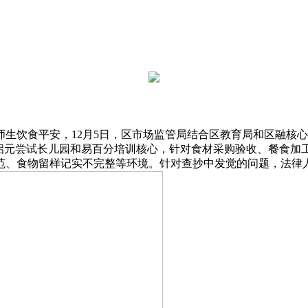
饮食平安，12月5日，区市场监管局结合区教育局和区融核心
、启元尝试长儿园和易百分培训核心，针对食材采购验收、餐食加
范、食物留样记实不完整等环境。针对查抄中发觉的问题，法律