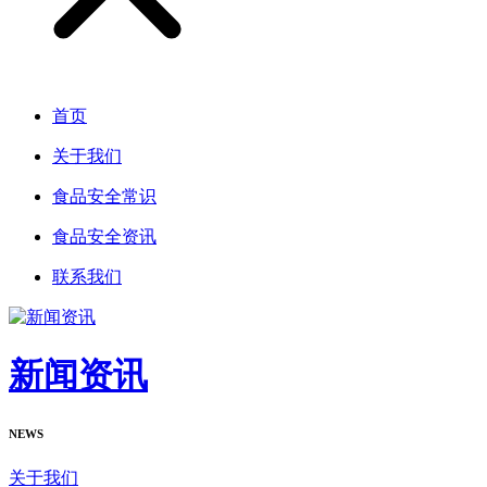
首页
关于我们
食品安全常识
食品安全资讯
联系我们
新闻资讯
NEWS
关于我们