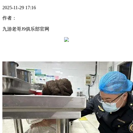
2025-11-29 17:16
作者：
九游老哥J9俱乐部官网