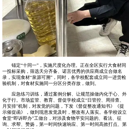
锚定“十同一”，实施尺度化办理。正在全区实行大食材同
一投标采购，筛选天分齐备、诺言优秀的供应商成立合做名
录，实现食材“泉源可溯”，同时，各学校配套成立同一进货检
验机制，对食材实施同一分区分类存放，做到。
应急练习训练，通过案例分解、让规范操做内化于心、外
化于行。市场监管、教育、督促学校成立“日管控、周排查、
月安排”机制，对发觉的问题，下发《督促整改通知书》《提
示催促函》，做到现患发觉及时，整改有人落实。各学校设立
食堂“即诉即办”工做台，对涉及食物平安问题的、看法、征
询、求帮、赞扬，第一时间快速响应、第一时间高效打点、第