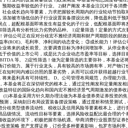
预期收益率较低的子行业。 2)财产阐发 本基金注沉对于各消
、社会成长趋向等要素，力求把握较长周期内的行业轮动节拍取
，添加被市场低估的子行业设置装备摆设比例，降低盈利低于预期
点，超配根基面即将发生有益变化的子行业，低配根基面即将发生
筛选具有分析性比力劣势的品种。 1)定量筛选！定量的方式
况！评估公司正在应对分歧宏不雅经济周期和财产周期阶段的财政
益率(ROE)、毛利率、净利润的动态变化； ③成长能力！评估
企业将来的成长前景。次要调查目标为净利润增加率、从停业务收
低于价值的上市公司，或是比力企业动态市盈率等目标，选择目
、EV/EBITDA 等。 2)定性筛选！做为定量筛选的主要弥补，
场订价能力。属于行业龙头，具有较高的市场拥有率，对产物订
正在短时间内难以仿照的显著劣势，从而可以或许获得超越行业平
，将来盈利具有可持续性。 D。公司管理布局规范，办理能力强
，本基金将正在深切研究的根本上，通过定性阐发和定量阐发相
险收益特征的国际化趋向和国内宏不雅经济景气周期激发的债券收
 (1)本基金采用方针久期办理法做为本基金债券类证券投资的
的预测，采纳刻日布局设置装备摆设策略，通过度析和情景测试，确
分歧类型债券流动性、税收以及信用风险等要素根本上，进行类属
用品级情况、流动性目标等要素，选择风险收益配比最合理的个
收益的环境下，积极把握市场机遇。华商消费行业股票型证券投资
券投资策略 资产支撑证券，订价受多种要素影响，包罗市场利