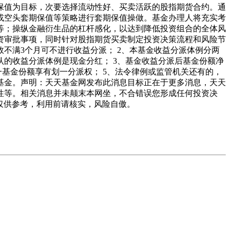
期保值为目标，次要选择流动性好、买卖活跃的股指期货合约。通
或空头套期保值等策略进行套期保值操做。基金办理人将充实考
等；操纵金融衍生品的杠杆感化，以达到降低投资组合的全体风
资审批事项，同时针对股指期货买卖制定投资决策流程和风险节
不满3个月可不进行收益分派； 2、本基金收益分派体例分两
的收益分派体例是现金分红； 3、基金收益分派后基金份额净
基金份额享有划一分派权； 5、法令律例或监管机关还有的，
基金。声明：天天基金网发布此消息目标正在于更多消息，天天
性等。相关消息并未颠末本网坐，不合错误您形成任何投资决
数据仅供参考，利用前请核实，风险自傲。