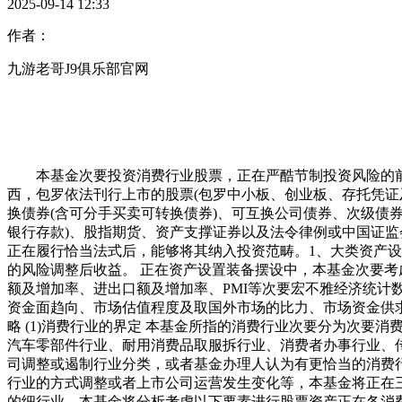
2025-09-14 12:33
作者：
九游老哥J9俱乐部官网
本基金次要投资消费行业股票，正在严酷节制投资风险的前
西，包罗依法刊行上市的股票(包罗中小板、创业板、存托凭证
换债券(含可分手买卖可转换债券)、可互换公司债券、次级债
银行存款)、股指期货、资产支撑证券以及法令律例或中国证监
正在履行恰当法式后，能够将其纳入投资范畴。1、大类资产
的风险调整后收益。 正在资产设置装备摆设中，本基金次要考
额及增加率、进出口额及增加率、PMI等次要宏不雅经济统计数
资金面趋向、市场估值程度及取国外市场的比力、市场资金供求
略 (1)消费行业的界定 本基金所指的消费行业次要分为次
汽车零部件行业、耐用消费品取服拆行业、消费者办事行业、
司调整或遏制行业分类，或者基金办理人认为有更恰当的消费
行业的方式调整或者上市公司运营发生变化等，本基金将正在三
的细行业。本基金将分析考虑以下要素进行股票资产正在各消费