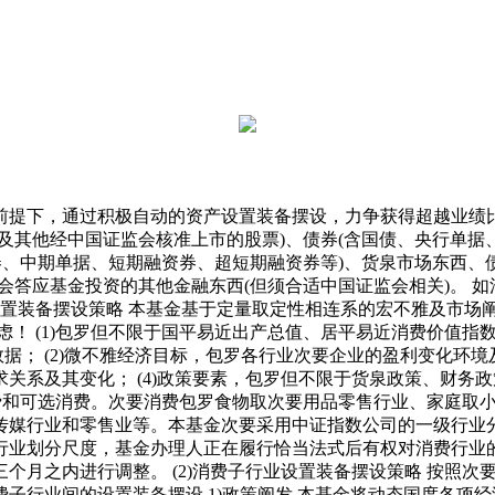
提下，通过积极自动的资产设置装备摆设，力争获得超越业绩比
及其他经中国证监会核准上市的股票)、债券(含国债、央行单
券、中期单据、短期融资券、超短期融资券等)、货泉市场东西、
会答应基金投资的其他金融东西(但须合适中国证监会相关)。 
设置装备摆设策略 本基金基于定量取定性相连系的宏不雅及市场
虑！ (1)包罗但不限于国平易近出产总值、居平易近消费价值
据； (2)微不雅经济目标，包罗各行业次要企业的盈利变化环境
关系及其变化； (4)政策要素，包罗但不限于货泉政策、财务政
要消费和可选消费。次要消费包罗食物取次要用品零售行业、家庭
传媒行业和零售业等。本基金次要采用中证指数公司的一级行业分
行业划分尺度，基金办理人正在履行恰当法式后有权对消费行业
个月之内进行调整。 (2)消费子行业设置装备摆设策略 按照
子行业间的设置装备摆设 1)政策阐发 本基金将动态国度各项