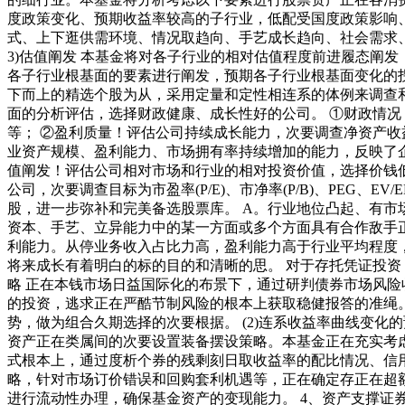
度政策变化、预期收益率较高的子行业，低配受国度政策影响、
式、上下逛供需环境、情况取趋向、手艺成长趋向、社会需求
3)估值阐发 本基金将对各子行业的相对估值程度前进履态阐发
各子行业根基面的要素进行阐发，预期各子行业根基面变化的拐
下而上的精选个股为从，采用定量和定性相连系的体例来调查和
面的分析评估，选择财政健康、成长性好的公司。 ①财政情
等； ②盈利质量！评估公司持续成长能力，次要调查净资产收
业资产规模、盈利能力、市场拥有率持续增加的能力，反映了
值阐发！评估公司相对市场和行业的相对投资价值，选择价钱
公司，次要调查目标为市盈率(P/E)、市净率(P/B)、PEG
股，进一步弥补和完美备选股票库。 A。行业地位凸起、有市
资本、手艺、立异能力中的某一方面或多个方面具有合作敌手
利能力。从停业务收入占比力高，盈利能力高于行业平均程度
将来成长有着明白的标的目的和清晰的思。 对于存托凭证投资
略 正在本钱市场日益国际化的布景下，通过研判债券市场风
的投资，逃求正在严酷节制风险的根本上获取稳健报答的准绳。
势，做为组合久期选择的次要根据。 (2)连系收益率曲线变化
资产正在类属间的次要设置装备摆设策略。本基金正在充实考虑
式根本上，通过度析个券的残剩刻日取收益率的配比情况、信
略，针对市场订价错误和回购套利机遇等，正在确定存正在超额
进行流动性办理，确保基金资产的变现能力。 4、资产支撑证