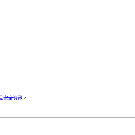
品安全资讯
>