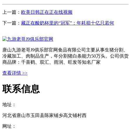
上一篇：
欧美日韩正在正在线视频
下一篇：
藏正在酸奶杯里的“冠军”：年耗损十亿只若何
唐山九游老哥J9俱乐部官网食品有限公司主要从事生猪分割、
冷藏加工、肉制品生产，年分割猪白条能力50万头。公司供货
商品牌：千喜鹤、双汇、雨润、旺发等知名厂家
查看详情 >>
联系信息
地址：
河北省唐山市玉田县陈家铺乡高文铺村西
网址：