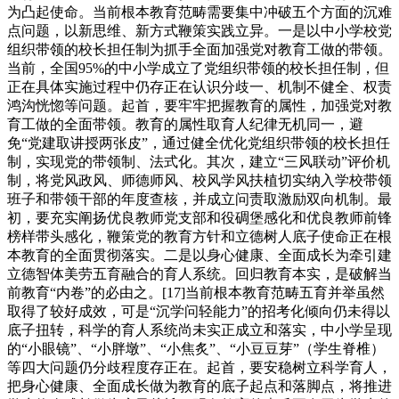
为凸起使命。当前根本教育范畴需要集中冲破五个方面的沉难
点问题，以新思维、新方式鞭策实践立异。一是以中小学校党
组织带领的校长担任制为抓手全面加强党对教育工做的带领。
当前，全国95%的中小学成立了党组织带领的校长担任制，但
正在具体实施过程中仍存正在认识分歧一、机制不健全、权责
鸿沟恍惚等问题。起首，要牢牢把握教育的属性，加强党对教
育工做的全面带领。教育的属性取育人纪律无机同一，避
免“党建取讲授两张皮”，通过健全优化党组织带领的校长担任
制，实现党的带领制、法式化。其次，建立“三风联动”评价机
制，将党风政风、师德师风、校风学风扶植切实纳入学校带领
班子和带领干部的年度查核，并成立问责取激励双向机制。最
初，要充实阐扬优良教师党支部和役碉堡感化和优良教师前锋
榜样带头感化，鞭策党的教育方针和立德树人底子使命正在根
本教育的全面贯彻落实。二是以身心健康、全面成长为牵引建
立德智体美劳五育融合的育人系统。回归教育本实，是破解当
前教育“内卷”的必由之。[17]当前根本教育范畴五育并举虽然
取得了较好成效，可是“沉学问轻能力”的招考化倾向仍未得以
底子扭转，科学的育人系统尚未实正成立和落实，中小学呈现
的“小眼镜”、“小胖墩”、“小焦炙”、“小豆豆芽”（学生脊椎）
等四大问题仍分歧程度存正在。起首，要安稳树立科学育人，
把身心健康、全面成长做为教育的底子起点和落脚点，将推进