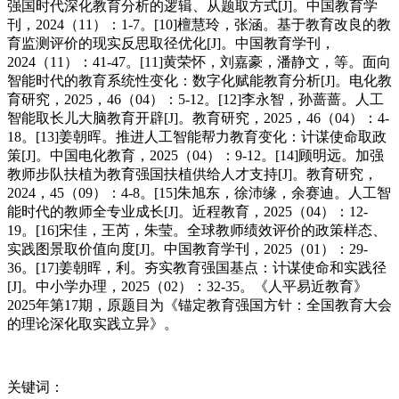
强国时代深化教育分析的逻辑、从题取方式[J]。中国教育学
刊，2024（11）：1-7。[10]檀慧玲，张涵。基于教育改良的教
育监测评价的现实反思取径优化[J]。中国教育学刊，
2024（11）：41-47。[11]黄荣怀，刘嘉豪，潘静文，等。面向
智能时代的教育系统性变化：数字化赋能教育分析[J]。电化教
育研究，2025，46（04）：5-12。[12]李永智，孙蔷蔷。人工
智能取长儿大脑教育开辟[J]。教育研究，2025，46（04）：4-
18。[13]姜朝晖。推进人工智能帮力教育变化：计谋使命取政
策[J]。中国电化教育，2025（04）：9-12。[14]顾明远。加强
教师步队扶植为教育强国扶植供给人才支持[J]。教育研究，
2024，45（09）：4-8。[15]朱旭东，徐沛缘，余赛迪。人工智
能时代的教师全专业成长[J]。近程教育，2025（04）：12-
19。[16]宋佳，王芮，朱莹。全球教师绩效评价的政策样态、
实践图景取价值向度[J]。中国教育学刊，2025（01）：29-
36。[17]姜朝晖，利。夯实教育强国基点：计谋使命和实践径
[J]。中小学办理，2025（02）：32-35。《人平易近教育》
2025年第17期，原题目为《锚定教育强国方针：全国教育大会
的理论深化取实践立异》。
关键词：