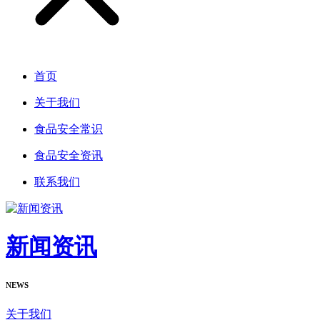
首页
关于我们
食品安全常识
食品安全资讯
联系我们
新闻资讯
NEWS
关于我们