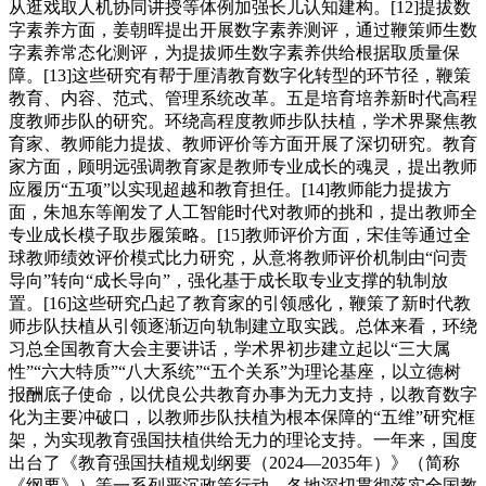
从逛戏取人机协同讲授等体例加强长儿认知建构。[12]提拔数
字素养方面，姜朝晖提出开展数字素养测评，通过鞭策师生数
字素养常态化测评，为提拔师生数字素养供给根据取质量保
障。[13]这些研究有帮于厘清教育数字化转型的环节径，鞭策
教育、内容、范式、管理系统改革。五是培育培养新时代高程
度教师步队的研究。环绕高程度教师步队扶植，学术界聚焦教
育家、教师能力提拔、教师评价等方面开展了深切研究。教育
家方面，顾明远强调教育家是教师专业成长的魂灵，提出教师
应履历“五项”以实现超越和教育担任。[14]教师能力提拔方
面，朱旭东等阐发了人工智能时代对教师的挑和，提出教师全
专业成长模子取步履策略。[15]教师评价方面，宋佳等通过全
球教师绩效评价模式比力研究，从意将教师评价机制由“问责
导向”转向“成长导向”，强化基于成长取专业支撑的轨制放
置。[16]这些研究凸起了教育家的引领感化，鞭策了新时代教
师步队扶植从引领逐渐迈向轨制建立取实践。总体来看，环绕
习总全国教育大会主要讲话，学术界初步建立起以“三大属
性”“六大特质”“八大系统”“五个关系”为理论基座，以立德树
报酬底子使命，以优良公共教育办事为无力支持，以教育数字
化为主要冲破口，以教师步队扶植为根本保障的“五维”研究框
架，为实现教育强国扶植供给无力的理论支持。一年来，国度
出台了《教育强国扶植规划纲要（2024—2035年）》（简称
《纲要》）等一系列严沉政策行动，各地深切贯彻落实全国教