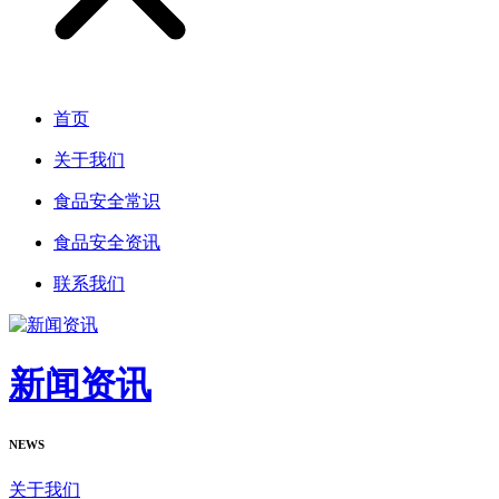
首页
关于我们
食品安全常识
食品安全资讯
联系我们
新闻资讯
NEWS
关于我们