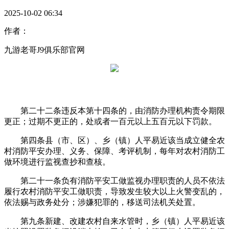
2025-10-02 06:34
作者：
九游老哥J9俱乐部官网
第二十二条违反本第十四条的，由消防办理机构责令期限
更正；过期不更正的，处或者一百元以上五百元以下罚款。
第四条县（市、区）、乡（镇）人平易近该当成立健全农
村消防平安办理、义务、保障、考评机制，每年对农村消防工
做环境进行监视查抄和查核。
第二十一条负有消防平安工做监视办理职责的人员不依法
履行农村消防平安工做职责，导致发生较大以上火警变乱的，
依法赐与政务处分；涉嫌犯罪的，移送司法机关处置。
第九条新建、改建农村自来水管时，乡（镇）人平易近该