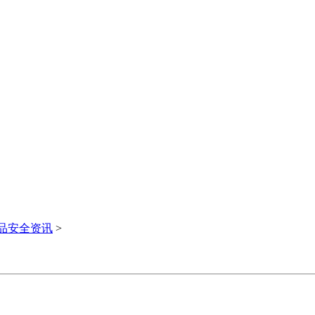
品安全资讯
>