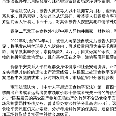
市场监视办理总局结合发布规范职业索赔市场次序典型案例。
审理法院认为，被告人黄某等人以不法拥有为目标，虚构现
系从犯，且系累犯，依法该当从沉惩罚。黄某等人归案后有率
并惩罚金人平易近币五千元，对其余被告人按照其犯罪情节处
案例二恶意正在食物外包拆中塞入异物并商家、财物的，可
2022年6月至2024年4月，被告人向某独自或先后被告
穿，将毛发或钢丝球塞入包拆袋内，再以质量问题为由要求商
款。向某做案60余次，索得钱款2。4万元；简某做案50余次
物的包拆和质量均无缺，且向某存正在之举，遂协帮店肆报警
食物平安关系人平易近群众身体健康和社会安靖协调。正在
充实操纵其供给的违法出产运营线索，从根源上处理食物平安
案过程中发觉的线索，及时制发司法，市场监管部分敏捷步履
审理法院认为，《中华人平易近国食物平安法》第一百四十八
够向出产者或者运营者要求领取价款十倍或者丧失三倍的补偿
外。”陈某发卖的某农副产物加工场出产的竹笋不合适食物平安
场承担赏罚性补偿义务。曾某采办案涉竹笋分量高达900斤，
食物平安尺度仍采办索赔。分析考虑鲜竹笋的保质期、通俗消费
加工场领取曾某赏罚性补偿金2000元。