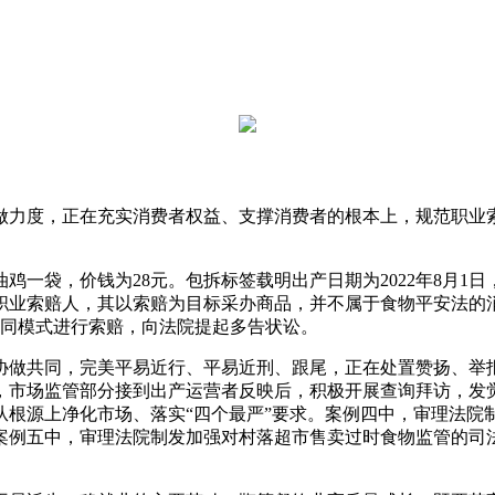
力度，正在充实消费者权益、支撑消费者的根本上，规范职业索
鸡一袋，价钱为28元。包拆标签载明出产日期为2022年8月1
系职业索赔人，其以索赔为目标采办商品，并不属于食物平安法的消
按同模式进行索赔，向法院提起多告状讼。
做共同，完美平易近行、平易近刑、跟尾，正在处置赞扬、举报
，市场监管部分接到出产运营者反映后，积极开展查询拜访，发
从根源上净化市场、落实“四个最严”要求。案例四中，审理法院
案例五中，审理法院制发加强对村落超市售卖过时食物监管的司