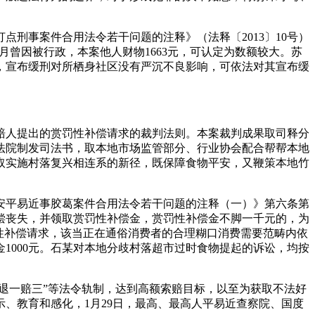
事案件合用法令若干问题的注释》（法释〔2013〕10号）
月曾因被行政，本案他人财物1663元，可认定为数额较大。苏
，宣布缓刑对所栖身社区没有严沉不良影响，可依法对其宣布缓
人提出的赏罚性补偿请求的裁判法则。本案裁判成果取司释分
法院制发司法书，取本地市场监管部分、行业协会配合帮帮本地
取实施村落复兴相连系的新径，既保障食物平安，又鞭策本地竹
平易近事胶葛案件合用法令若干问题的注释（一）》第六条第
偿丧失，并领取赏罚性补偿金，赏罚性补偿金不脚一千元的，为
性补偿请求，该当正在通俗消费者的合理糊口消费需要范畴内依
1000元。石某对本地分歧村落超市过时食物提起的诉讼，均按
退一赔三”等法令轨制，达到高额索赔目标，以至为获取不法好
、教育和感化，1月29日，最高、最高人平易近查察院、国度