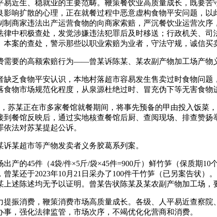
易近生、稳就业的主要范畴。鞭策餐饮业高质量成长，既要苦守
良影响扩散的心理，正在就餐过程中恶意虚构食物平安问题，以
制制商家违法出产运营食物的向商家索赔，严沉餐饮业运营次序
法律中积极查处，发觉涉嫌违法犯罪后及时移送；行政机关、司
。本案的查处，警示那些以职业索赔为业者，守法守规，诚信买
需要的高额索赔行为——曾某诉陈某、某农副产物加工场产物
缺乏食物平安认识，本地村落超市容易发生售卖过时食物问题，
落食物市场规范化程度，从泉源杜绝过时、冒充伪下等无害食物
月，苏某正在市多家餐馆就餐期间，将事先预备的甲由投入饭菜
分接到餐馆反映后，通过实地核查餐馆后厨、查阅现场、排查赞
罪依法对苏某提起公诉。
诉某超市等产物发卖者义务胶葛系列案。
的45件（4袋/件×5斤/袋×45件=900斤）鲜竹笋（保质期1
还于2023年10月21日采办了100件干竹笋（已另案告状）。
某上述陈述均无予以证明。曾某告状陈某及某农副产物加工场，
提振消费，鞭策消费市场高质量成长。各级、人平易近查察院、
办事，强化法律监管，市场次序，不竭优化化营商和消费。