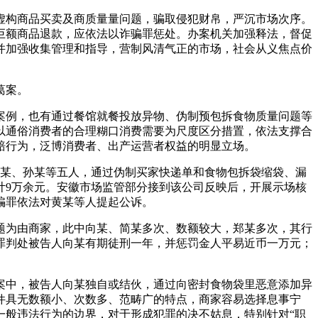
构商品买卖及商质量量问题，骗取侵犯财帛，严沉市场次序。
巨额商品退款，应依法以诈骗罪惩处。办案机关加强释法，督促
并加强收集管理和指导，营制风清气正的市场，社会从义焦点价
葛案。
例，也有通过餐馆就餐投放异物、伪制预包拆食物质量问题等
以通俗消费者的合理糊口消费需要为尺度区分措置，依法支撑合
赔行为，泛博消费者、出产运营者权益的明显立场。
杨某、孙某等五人，通过伪制买家快递单和食物包拆袋缩袋、漏
计9万余元。安徽市场监管部分接到该公司反映后，开展示场核
骗罪依法对黄某等人提起公诉。
为由商家，此中向某、简某多次、数额较大，郑某多次，其行
罪判处被告人向某有期徒刑一年，并惩罚金人平易近币一万元；
中，被告人向某独自或结伙，通过向密封食物袋里恶意添加异
件具无数额小、次数多、范畴广的特点，商家容易选择息事宁
一般违法行为的边界，对于形成犯罪的决不姑息，特别针对“职