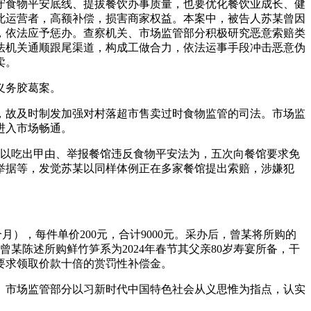
食物平安底线、提拔餐饮办事质量，也要优化餐饮业成长、健
此运营者，高额补偿，损害商家权益。本案中，被告人苏某曾因
，依法应予惩办。查察机关、市场监管部分积极研究恶意索赔类
法机关通顺跟尾渠道，构成工做合力，依法运事手段冲击恶意伪
卖。
义务胶葛案。
故及时制发加强对村落超市售卖过时食物监管的司法。市场监
进入市场畅通。
，以吃出甲由、举报餐馆违反食物平安法为，五次向餐馆要求免
扬举据等，发觉苏某以同样体例正在多家餐馆提出索赔，涉嫌犯
0个月），每件单价200元，合计9000元。采办后，曾某将所购的
曾某陈述所购鲜竹笋系为2024年春节其父亲80岁寿宴所备，干
要求领取价款十倍的赏罚性补偿金。
市场监管部分以习新时代中国特色社会从义思惟为指点，认实