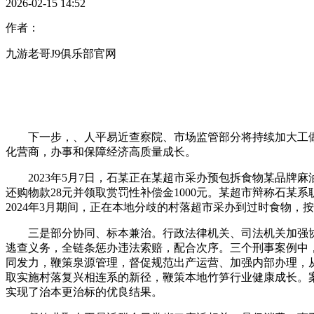
2026-02-15 14:52
作者：
九游老哥J9俱乐部官网
下一步，、人平易近查察院、市场监管部分将持续加大工做
化营商，办事和保障经济高质量成长。
2023年5月7日，石某正在某超市采办预包拆食物某品牌麻油
还购物款28元并领取赏罚性补偿金1000元。某超市辩称石某
2024年3月期间，正在本地分歧的村落超市采办到过时食物，
三是部分协同、标本兼治。行政法律机关、司法机关加强协
逃查义务，全链条惩办违法索赔，配合次序。三个刑事案例中
同发力，鞭策泉源管理，督促规范出产运营、加强内部办理，
取实施村落复兴相连系的新径，鞭策本地竹笋行业健康成长。
实现了治本更治标的优良结果。