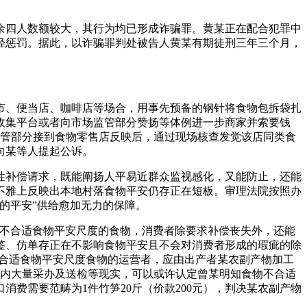
四人数额较大，其行为均已形成诈骗罪。黄某正在配合犯罪中
轻惩罚。据此，以诈骗罪判处被告人黄某有期徒刑三年三个月，
超市、便当店、咖啡店等场合，用事先预备的钢针将食物包拆袋扎
收集平台或者向市场监管部分赞扬等体例进一步商家并索要钱
场监管部分接到食物零售店反映后，通过现场核查发觉该店同类食
向某等人提起公诉。
补偿请求，既能阐扬人平易近群众监视感化，又能防止，还能
不雅上反映出本地村落食物平安仍存正在短板。审理法院按照办
的平安”供给愈加无力的保障。
不合适食物平安尺度的食物，消费者除要求补偿丧失外，还能
签、仿单存正在不影响食物平安且不会对消费者形成的瑕疵的除
不合适食物平安尺度食物的运营者，应由出产者某农副产物加工
间内大量采办及送检等现实，可以或许认定曾某明知食物不合适
费需要范畴为1件竹笋20斤（价款200元），判决某农副产物