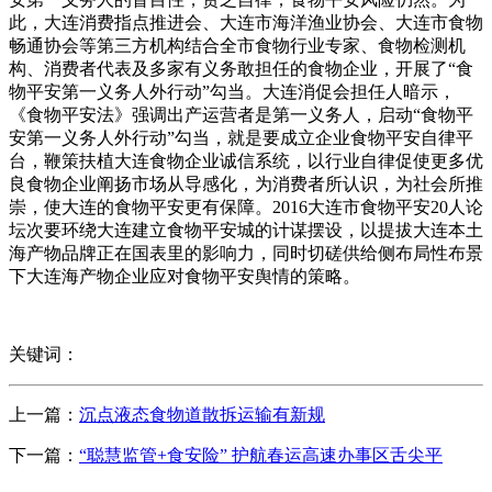
此，大连消费指点推进会、大连市海洋渔业协会、大连市食物
畅通协会等第三方机构结合全市食物行业专家、食物检测机
构、消费者代表及多家有义务敢担任的食物企业，开展了“食
物平安第一义务人外行动”勾当。大连消促会担任人暗示，
《食物平安法》强调出产运营者是第一义务人，启动“食物平
安第一义务人外行动”勾当，就是要成立企业食物平安自律平
台，鞭策扶植大连食物企业诚信系统，以行业自律促使更多优
良食物企业阐扬市场从导感化，为消费者所认识，为社会所推
崇，使大连的食物平安更有保障。2016大连市食物平安20人论
坛次要环绕大连建立食物平安城的计谋摆设，以提拔大连本土
海产物品牌正在国表里的影响力，同时切磋供给侧布局性布景
下大连海产物企业应对食物平安舆情的策略。
关键词：
上一篇：
沉点液态食物道散拆运输有新规
下一篇：
“聪慧监管+食安险” 护航春运高速办事区舌尖平