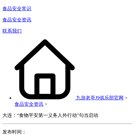
食品安全常识
食品安全资讯
联系我们
九游老哥J9俱乐部官网
>
食品安全资讯
>
大连：“食物平安第一义务人外行动”勾当启动
发布时间：