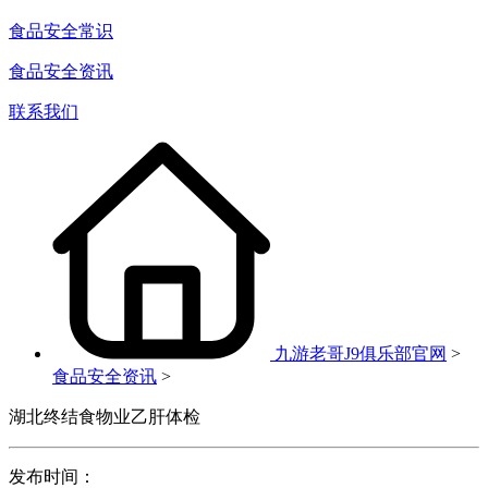
食品安全常识
食品安全资讯
联系我们
九游老哥J9俱乐部官网
>
食品安全资讯
>
湖北终结食物业乙肝体检
发布时间：