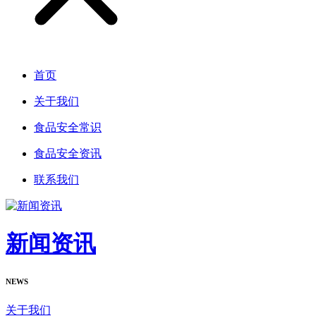
首页
关于我们
食品安全常识
食品安全资讯
联系我们
新闻资讯
NEWS
关于我们