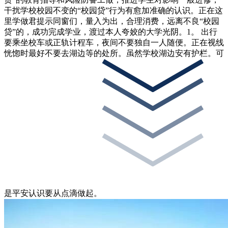
干扰学校校园不变的“校园贷”行为有愈加准确的认识。正在这
里学做君提示同窗们，量入为出，合理消费，远离不良“校园
贷”的，成功完成学业，渡过本人夸姣的大学光阴。1。 出行
要乘坐校车或正轨计程车，夜间不要独自一人随便。正在视线
恍惚时最好不要去湖边等的处所。虽然学校湖边安有护栏。可
是平安认识要从点滴做起。