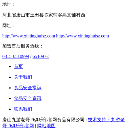
地址：
河北省唐山市玉田县陈家铺乡高文铺村西
网址：
http://www.xintinghuisz.com
http://www.xintinghuisz.com
加盟售后服务热线：
0315-6510999
/
6510978
首页
关于我们
食品安全常识
食品安全资讯
联系我们
唐山九游老哥J9俱乐部官网食品有限公司 |
技术支持：九游老
哥J9俱乐部官网
|
网站地图