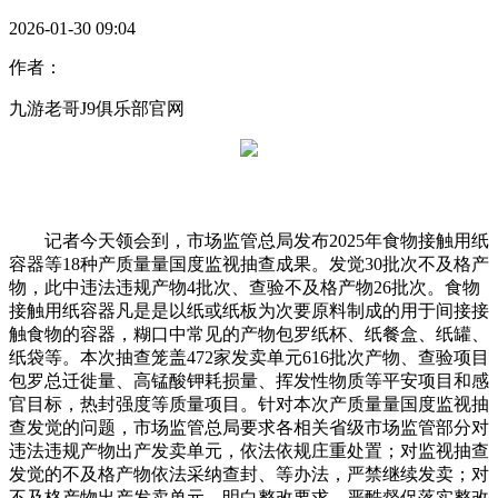
2026-01-30 09:04
作者：
九游老哥J9俱乐部官网
记者今天领会到，市场监管总局发布2025年食物接触用纸
容器等18种产质量量国度监视抽查成果。发觉30批次不及格产
物，此中违法违规产物4批次、查验不及格产物26批次。食物
接触用纸容器凡是是以纸或纸板为次要原料制成的用于间接接
触食物的容器，糊口中常见的产物包罗纸杯、纸餐盒、纸罐、
纸袋等。本次抽查笼盖472家发卖单元616批次产物、查验项目
包罗总迁徙量、高锰酸钾耗损量、挥发性物质等平安项目和感
官目标，热封强度等质量项目。针对本次产质量量国度监视抽
查发觉的问题，市场监管总局要求各相关省级市场监管部分对
违法违规产物出产发卖单元，依法依规庄重处置；对监视抽查
发觉的不及格产物依法采纳查封、等办法，严禁继续发卖；对
不及格产物出产发卖单元，明白整改要求，严酷督促落实整改