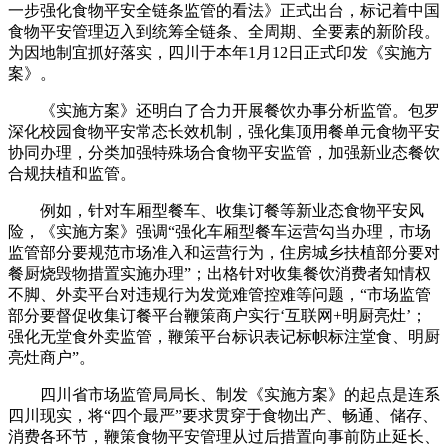
一步强化食物平安全链条监管的看法》正式出台，标记着中国
食物平安管理迈入到统筹全链条、全周期、全要素的新阶段。
为因地制宜抓好落实，四川于本年1月12日正式印发《实施方
案》。
《实施方案》还明白了合力开展餐饮办事分析监管。包罗
深化校园食物平安常态长效机制，强化集顶用餐单元食物平安
协同办理，分类加强特殊场合食物平安监管，加强新业态餐饮
合规扶植和监管。
例如，针对车厢型餐车、收集订餐等新业态食物平安风
险，《实施方案》强调“强化车厢型餐车运营勾当办理，市场
监管部分要规范市场准入和运营行为，住房城乡扶植部分要对
餐厨烧毁物措置实施办理”；出格针对收集餐饮消费者知情权
不脚、外卖平台对违规行为发觉难管控难等问题，“市场监管
部分要督促收集订餐平台鞭策商户实行‘互联网+明厨亮灶’；
强化无堂食外卖监管，鞭策平台标识表记标帜标注堂食、明厨
亮灶商户”。
四川省市场监管局局长、制发《实施方案》的起点是连系
四川现实，将“四个最严”要求贯穿于食物出产、畅通、储存、
消费各环节，鞭策食物平安管理从过后措置向事前防止延长、