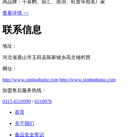
商品牌：千喜鹤、双汇、雨润、旺发等知名厂家
查看详情 >>
联系信息
地址：
河北省唐山市玉田县陈家铺乡高文铺村西
网址：
http://www.xintinghuisz.com
http://www.xintinghuisz.com
加盟售后服务热线：
0315-6510999
/
6510978
首页
关于我们
食品安全常识