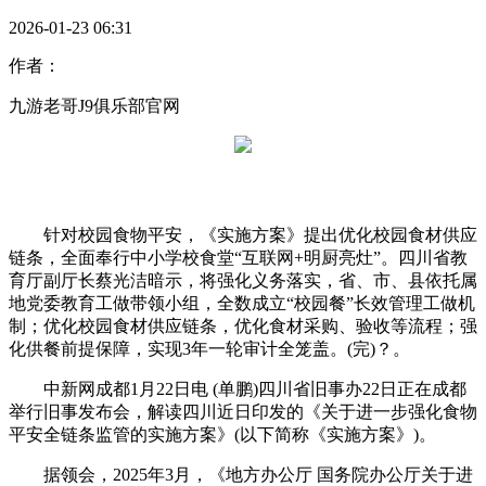
2026-01-23 06:31
作者：
九游老哥J9俱乐部官网
针对校园食物平安，《实施方案》提出优化校园食材供应
链条，全面奉行中小学校食堂“互联网+明厨亮灶”。四川省教
育厅副厅长蔡光洁暗示，将强化义务落实，省、市、县依托属
地党委教育工做带领小组，全数成立“校园餐”长效管理工做机
制；优化校园食材供应链条，优化食材采购、验收等流程；强
化供餐前提保障，实现3年一轮审计全笼盖。(完)？。
中新网成都1月22日电 (单鹏)四川省旧事办22日正在成都
举行旧事发布会，解读四川近日印发的《关于进一步强化食物
平安全链条监管的实施方案》(以下简称《实施方案》)。
据领会，2025年3月，《地方办公厅 国务院办公厅关于进