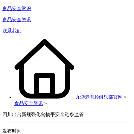
食品安全常识
食品安全资讯
联系我们
九游老哥J9俱乐部官网
>
食品安全资讯
>
四川出台新规强化食物平安全链条监管
发布时间：