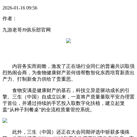
2026-01-16 09:56
作者：
九游老哥J9俱乐部官网
内容务实而前瞻，激发了正在场行业同仁的普遍共识取强
烈热闹会商，为食物健康财产若何借帮数智化东西培育新质出
产力、打制新食力供给了贵重思。
食物安满是健康财产的基石，科技立异是驱动成长的引
擎。三生（中国）自成立以来，一直将产质量量取平安办理置
于首位，并通过持续的手艺投入取数字化扶植，建立起笼
盖“从种子到餐桌”的全流程质量管控系统。
此外，三生（中国）还正在大会同期评选中斩获多项殊