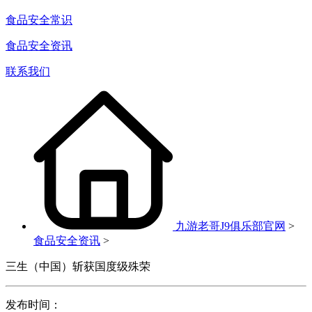
食品安全常识
食品安全资讯
联系我们
九游老哥J9俱乐部官网
>
食品安全资讯
>
三生（中国）斩获国度级殊荣
发布时间：