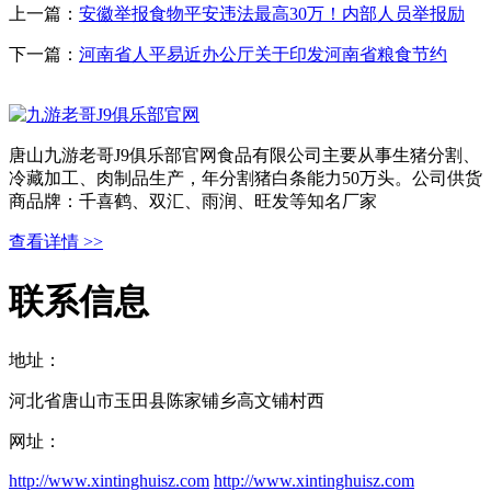
上一篇：
安徽举报食物平安违法最高30万！内部人员举报励
下一篇：
河南省人平易近办公厅关于印发河南省粮食节约
唐山九游老哥J9俱乐部官网食品有限公司主要从事生猪分割、
冷藏加工、肉制品生产，年分割猪白条能力50万头。公司供货
商品牌：千喜鹤、双汇、雨润、旺发等知名厂家
查看详情 >>
联系信息
地址：
河北省唐山市玉田县陈家铺乡高文铺村西
网址：
http://www.xintinghuisz.com
http://www.xintinghuisz.com