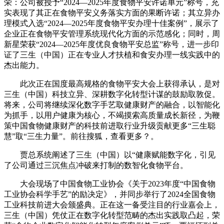
荣：公司被授予“2024—2025年度食物平安许诺单元”称号，充
实表现了其正在食物平安义务落实方面的果断许诺；其立异办
理模式入选“2024—2025年度食物平安办理十佳案例”，展示了
企业正在食物平安管理系统现代化方面的示范感化；同时，周
新星荣获“2024—2025年度优良食物平安总监”称号，进一步印
证了三生（中国）正在专业人才扶植和食安办理一线实践中的
杰出能力。
此次正在国度最高规格的食物平安大会上获得承认，是对
三生（中国）科技立异、深耕数字化转型计谋的鼓励取敦促。
将来，公司将继续深化数字手艺取健康财产的融合，以智能化
为抓手，以用户健康为核心，不竭摸索高质量成长新径，为鞭
策中国食物健康财产的科技前进取行业升级贡献更多“三生聪
慧”取“三生力量”。前往搜狐，查看更多？。
贾总系统阐述了三生（中国）以“健康赋能数字化，引见
了公司通过三沉焦点冲破来打制的数智化食物平台。
大会现场了中国食物工业协会《关于2023年度“中国食物
工业协会科学手艺”的励决定》，并同步举行了2024全国食物
工业科技前进大会颁盛典。正在这一备受注目的行业嘉会上，
三生（中国）凭仗正在数字化转型范畴的杰出实践取凸起，荣