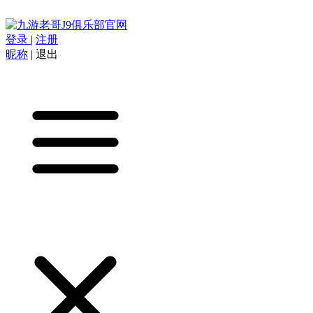
登录
|
注册
昵称
|
退出