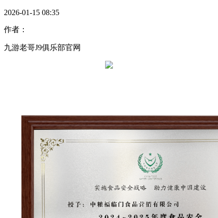
2026-01-15 08:35
作者：
九游老哥J9俱乐部官网