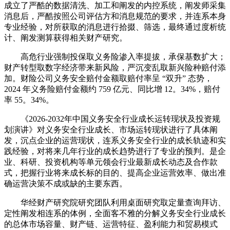
成立了严酷的数据清洗、加工和阐发的内控系统，阐发师采集
消息后，严酷按照公司评估方和消息规范的要求，并连系本身
专业经验，对所获取的消息进行拾掇、筛选，最终通过度析统
计、阐发测算获得相关财产研究。
高危行业强制投保取义务险渗入率提拔，承保基数扩大；
财产转型取数字经济带来新风险，严沉变乱取新兴险种赔付添
加。财险公司义务安全赔付金额取赔付率呈 “双升” 态势，
2024 年义务险赔付金额约 759 亿元、同比增 12。34%，赔付
率 55。34%。
《2026-2032年中国义务安全行业成长运转现状及投资规
划演讲》对义务安全行业成长、市场运转现状进行了具体阐
发，沉点企业的运营现状，连系义务安全行业的成长轨迹和实
践经验，对将来几年行业的成长趋势进行了专业的预判。是企
业、科研、投资机构等单元领会行业最新成长动态及合作款
式，把握行业将来成长标的目的、提高企业运营效率、做出准
确运营决策不成或缺的主要东西。
华经财产研究院研究团队利用桌面研究取定量查询拜访、
定性阐发相连系的体例，全面客不雅的分解义务安全行业成长
的总体市场容量、财产链、运营特征、盈利能力和贸易模式