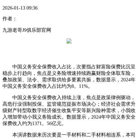
2026-01-13 09:36
作者：
九游老哥J9俱乐部官网
中国义务安全保费收入占比，次要指占财富险保费比沉呈
稳步上行趋向，焦点是义务险增速持续跑赢财险全体取车险，
叠加政策、法令、需求取供给多要素共振，数据显示，2024年
中国义务安全保费收入占比约为8。11%。
中国义务安全保费收入持续上涨，焦点是政策律例驱动，
高危行业强制投保、监管规范提振市场决心；经济社会需求升
级财产转型取数字经济催生收集平安等新兴险种需求，小我收
入增加带动小我义务险成长。数据显示，2024年中国义务安全
保费收入约为1371。56亿元。
本演讲数据来历次要是一手材料和二手材料相连系，本司