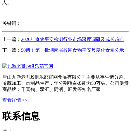
人。
关键词：
上一篇：
2026年食物平安检测行业市场深度调研及成长趋向
下一篇：
50所！第一批湖南省校园食物平安尺度化食堂公示
唐山九游老哥J9俱乐部官网食品有限公司主要从事生猪分割、
冷藏加工、肉制品生产，年分割猪白条能力50万头。公司供货
商品牌：千喜鹤、双汇、雨润、旺发等知名厂家
查看详情 >>
联系信息