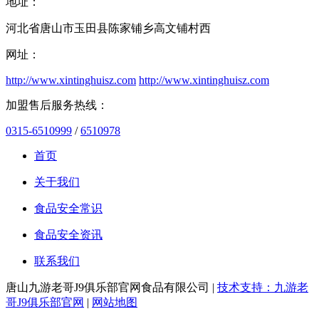
地址：
河北省唐山市玉田县陈家铺乡高文铺村西
网址：
http://www.xintinghuisz.com
http://www.xintinghuisz.com
加盟售后服务热线：
0315-6510999
/
6510978
首页
关于我们
食品安全常识
食品安全资讯
联系我们
唐山九游老哥J9俱乐部官网食品有限公司 |
技术支持：九游老
哥J9俱乐部官网
|
网站地图