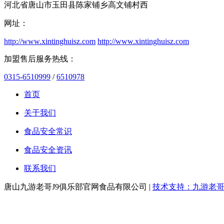
河北省唐山市玉田县陈家铺乡高文铺村西
网址：
http://www.xintinghuisz.com
http://www.xintinghuisz.com
加盟售后服务热线：
0315-6510999
/
6510978
首页
关于我们
食品安全常识
食品安全资讯
联系我们
唐山九游老哥J9俱乐部官网食品有限公司 |
技术支持：九游老哥