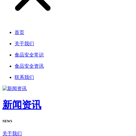
首页
关于我们
食品安全常识
食品安全资讯
联系我们
新闻资讯
NEWS
关于我们