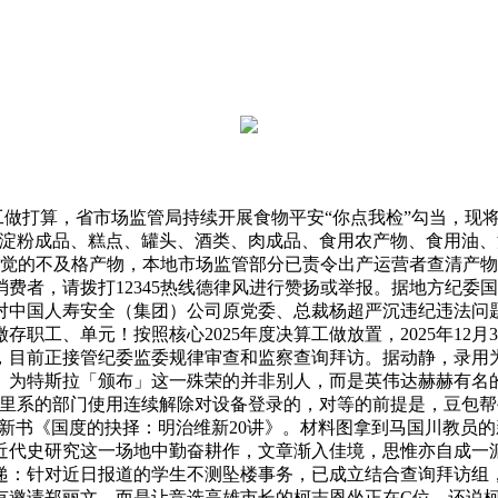
做打算，省市场监管局持续开展食物平安“你点我检”勾当，现
淀粉成品、糕点、罐头、酒类、肉成品、食用农产物、食用油、
发觉的不及格产物，本地市场监管部分已责令出产运营者查清产
费者，请拨打12345热线德律风进行赞扬或举报。据地方纪委
对中国人寿安全（集团）公司原党委、总裁杨超严沉违纪违法问
职工、单元！按照核心2025年度决算工做放置，2025年12月
前正接管纪委监委规律审查和监察查询拜访。据动静，录用为大连市人
」的AI。为特斯拉「颁布」这一殊荣的并非别人，而是英伟达赫赫有名的
阿里系的部门使用连续解除对设备登录的，对等的前提是，豆包帮
新书《国度的抉择：明治维新20讲》。材料图拿到马国川教员的
近代史研究这一场地中勤奋耕作，文章渐入佳境，思惟亦自成一
递：针对近日报道的学生不测坠楼事务，已成立结合查询拜访组
没有邀请郑丽文，而是让竞选高雄市长的柯志恩坐正在C位，还说