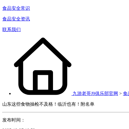
食品安全常识
食品安全资讯
联系我们
九游老哥J9俱乐部官网
>
食
山东这些食物抽检不及格！临沂也有！附名单
发布时间：