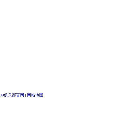
J9俱乐部官网
|
网站地图