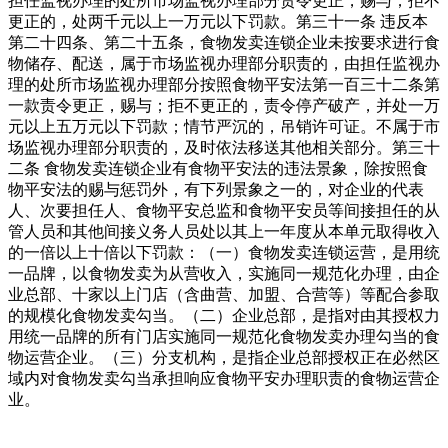
担任监视办理的处所市场监视办理部分责令更正，赐与；拒不
更正的，处两千元以上一万元以下罚款。第三十一条 违反本
第二十四条、第二十五条，食物发卖连锁企业未按要求进行食
物储存、配送，属于市场监视办理部分职责的，由担任监视办
理的处所市场监视办理部分按照食物平安法第一百三十二条第
一款责令更正，赐与；拒不更正的，责令停产破产，并处一万
元以上五万元以下罚款；情节严沉的，吊销许可证。不属于市
场监视办理部分职责的，及时依法移送其他相关部分。第三十
二条 食物发卖连锁企业有食物平安法的违法景象，除按照食
物平安法的赐与惩罚外，有下列景象之一的，对企业的代表
人、次要担任人、食物平安总监和食物平安员等间接担任的从
管人员和其他间接义务人员处以其上一年度从本单元取得收入
的一倍以上十倍以下罚款：（一）食物发卖连锁运营，是用统
一品牌，以食物发卖为从营收入，实施同一规范化办理，由企
业总部、十家以上门店（含曲营、加盟、合营等）等配合参取
的规模化食物发卖勾当。（二）企业总部，是指对由其授权力
用统一品牌的所有门店实施同一规范化食物发卖办理勾当的食
物运营企业。（三）分支机构，是指企业总部授权正在必然区
域内对食物发卖勾当承担响应食物平安办理职责的食物运营企
业。