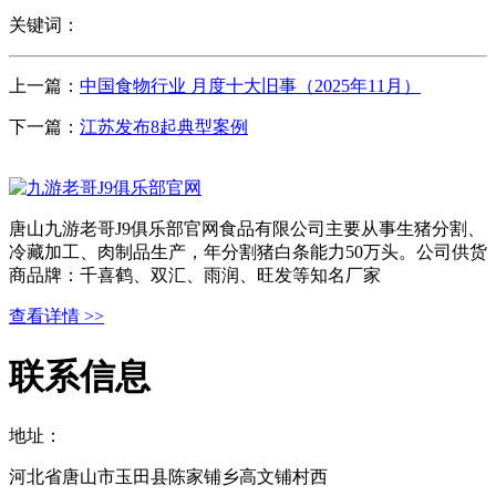
关键词：
上一篇：
中国食物行业 月度十大旧事（2025年11月）
下一篇：
江苏发布8起典型案例
唐山九游老哥J9俱乐部官网食品有限公司主要从事生猪分割、
冷藏加工、肉制品生产，年分割猪白条能力50万头。公司供货
商品牌：千喜鹤、双汇、雨润、旺发等知名厂家
查看详情 >>
联系信息
地址：
河北省唐山市玉田县陈家铺乡高文铺村西