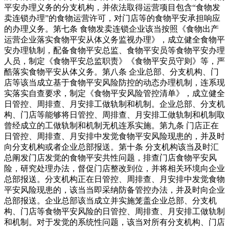
平安办理义务的分支机构，并依法取得运营项目包含“食物发
卖连锁办理”的食物运营许可，对门店等的食物平安承担响应
的办理义务。第七条 食物发卖连锁企业该当按照《食物出产
运营企业落实食物平安从体义务监视办理》，成立健全食物平
安办理轨制，配备食物平安总监、食物平安员等食物平安办理
人员，制定《食物平安总监职责》《食物平安员守则》等，严
酷落实食物平安从体义务。第八条 企业总部、分支机构、门
店等该当成立基于食物平安风险防控的动态办理机制，连系现
实落实自查要求，制定《食物平安风险管控清单》，成立健全
日管控、周排查、月安排工做轨制和机制。企业总部、分支机
构、门店等能够将日管控、周排查、月安排工做轨制和机制取
曾经成立的工做轨制和机制无机连系实施。第九条 门店正在
日管控、周排查、月安排中发觉食物平安风险现患的，并及时
向分支机构或者企业总部报送。第十条 分支机构该当及时汇
总阐发门店发觉的食物平安共性问题，排查门店食物平安风
险，研究处理办法，督促门店整改到位，并将相关环境向企业
总部报送。分支机构正在日管控、周排查、月安排中发觉食物
平安风险现患的，该当当即采纳防备管控办法，并及时向企业
总部报送。企业总部该当成立并实施笼盖企业总部、分支机
构、门店等食物平安风险的日管控、周排查、月安排工做轨制
和机制。对于发觉的系统性问题，该当对所有分支机构、门店