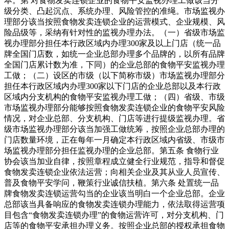
本。第 对食物发卖连锁企业的食物平安监视办理工做该当分
级分类、凸起沉点、系统办理、风险管控的准绳。市场监视办
理部分该当按照食物发卖连锁企业的运营模式、企业规模、风
险品级等，采纳有针对性的监视办理办法。（一）省级市场监
视办理部分担任本行政区域内办理300家及以上门店（统一品
牌全国门店数，如统一企业总部办理多个品牌的，以所有品牌
全国门店累计数为准，下同）的企业总部的食物平安监视办理
工做；（二）设区的市级（以下简称市级）市场监视办理部分
担任本行政区域内办理300家以下门店的企业总部以及本行政
区域内分支机构的食物平安监视办理工做；（四）省级、市级
市场监视办理部分能够按照食物发卖连锁企业的食物平安风险
情况，对企业总部、分支机构、门店等进行提级监视办理。省
级市场监视办理部分该当加强工做统筹，按照企业总部办理的
门店数量环境，正在每年一月确定本行政区域内省级、市级市
场监视办理部分担任监视办理的企业总部。第五条 食物行业
协会该当加业自律，按照章程成立健全行业规范，指导和督促
食物发卖连锁企业依法运营；向相关企业及其从业人员宣传、
普及食物平安学问，鞭策行业诚信扶植。第六条 处置统一品
牌食物发卖连锁运营勾当的企业该当明白一个企业总部。企业
总部该当具备响应的食物发卖连锁办理能力，依法取得运营项
目包含“食物发卖连锁办理”的食物运营许可，对分支机构、门
店等的食物平安承担办理义务。按照企业总部的授权承担食物