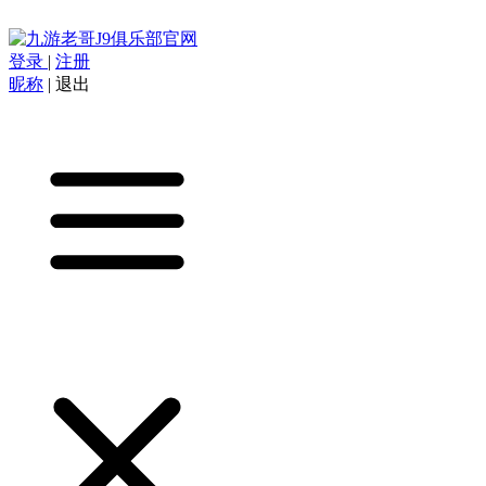
登录
|
注册
昵称
|
退出