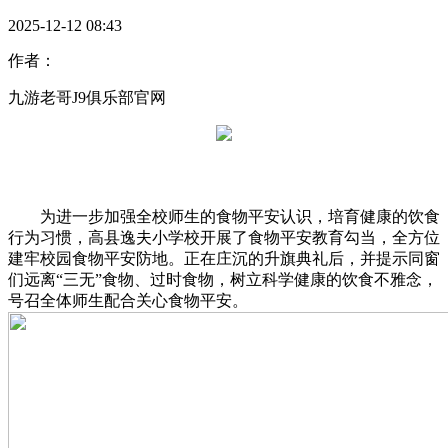
2025-12-12 08:43
作者：
九游老哥J9俱乐部官网
为进一步加强全校师生的食物平安认识，培育健康的饮食
行为习惯，高县逸夫小学校开展了食物平安教育勾当，全方位
建牢校园食物平安防地。正在庄沉的升旗典礼后，并提示同窗
们远离“三无”食物、过时食物，树立科学健康的饮食不雅念，
号召全体师生配合关心食物平安。