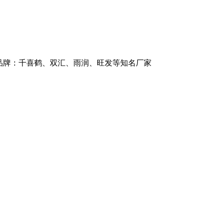
品牌：千喜鹤、双汇、雨润、旺发等知名厂家