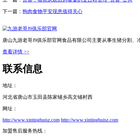
下一篇：
狗肉食物平安现患值得关心
唐山九游老哥J9俱乐部官网食品有限公司主要从事生猪分割、
查看详情 >>
联系信息
地址：
河北省唐山市玉田县陈家铺乡高文铺村西
网址：
http://www.xintinghuisz.com
http://www.xintinghuisz.com
加盟售后服务热线：