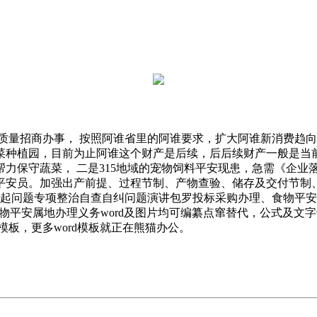
量招商办事， 按照阿谁省里的阿谁要求，扩大阿谁新消费趋向
菜种植园，目前为止阿谁这个财产是后续，后后续财产一般是当
力保守蔬菜， 二是315地域的宠物饲料平安现患，急需《企业
平安员。加强出产前提、过程节制、产物查验、储存及交付节制
凸起问题专项整治自查自纠问题演讲包罗投标采购办理、食物平
，食物平安属地办理义务word及图片均可编纂点窜替代，公式及
rd模板，更多word模板就正在熊猫办公。