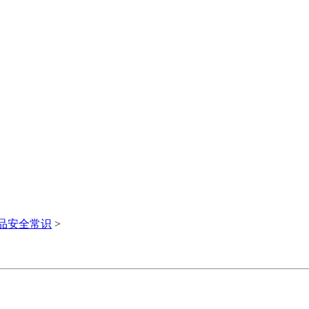
品安全常识
>