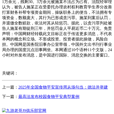
1万余元，残剩30。3万余元被施某不法占为己有。法院经审理
认为，被告人施某正在受委托办理农村权利教育学生养分改善
打算财务补帮专项资金期间，操纵职务上的便当，不法拥有专
项资金，数额庞大，其行为已形成贪污罪。施某到案后认罚，
并退缴全数赃款，依法对其从轻惩罚。据此，以贪污罪判处被
告人施某有期徒刑三年，并惩罚金人平易近币二十万元。免责
声明：中国网财经转载此文目标正在于传送更多消息，不代表
本网的概念和立场。不形成投资。投资者据此操做，风险自
担。中国网是国务院旧事办公室带领，中国外文出书刊行事业
局办理的国度沉点旧事网坐。本网通过10个语种11个文版，24
小时对外发布消息，是中国进行国际、消息交换的主要窗口。
关键词：
上一篇：
2025年全国食物平安宣传周从场勾当：德法并举建
下一篇：
最高法发布校园食物平安典型案例