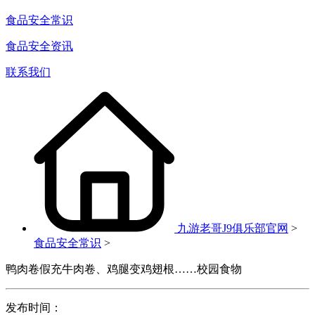
食品安全常识
食品安全资讯
联系我们
九游老哥J9俱乐部官网
>
食品安全常识
>
鸭肉卷假充牛肉卷、鸡腿变鸡翅根……校园食物
发布时间：