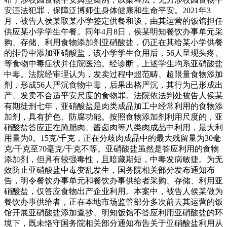
安违法犯罪，保障泛博师生身体健康和生命平安。2021年3
月，被告人侯某取某小学签定供餐和谈，由其运营的饭馆担任
供应某小学学生午餐。同年4月8日，侯某明知餐饮办事单元采
购、存储、利用食物添加剂亚硝酸盐，仍正在其给某小学供餐
的排骨中添加亚硝酸盐，该小学学生食用后，56人呈现头疼、
等食物中毒症状并住院医治。经诊断，上述学生均系亚硝酸盐
中毒。法院经审理认为，发卖过程中超范畴、超限量食物添加
剂，形成56人严沉食物中毒，后果出格严沉，其行为已形成出
产、发卖不合适平安尺度的食物罪。法院依法判处被告人侯某
有期徒刑七年，亚硝酸盐是肉类成品加工中经常利用的食物添
加剂，具有护色、防腐功能。按照食物添加剂利用尺度的，亚
硝酸盐答应正在腌腊肉、酱卤肉等八类肉成品中利用，最大利
用量为0。15克/千克，正在分歧肉成品中的最大残留量为30毫
克/千克至70毫克/千克不等。亚硝酸盐虽然是答应利用的食物
添加剂，但具有较强毒性，且暗藏期短，中毒发病敏捷。为无
效防止亚硝酸盐中毒变乱发生，国务院相关部分发布通知布
告，明令餐饮办事单元和餐饮办事供给者采购、存储、利用亚
硝酸盐，仅答应食物出产企业利用。本案中，被告人侯某做为
餐饮办事供给者，正在本地市场监管部分多次前去其运营的饭
馆开展亚硝酸盐添加查抄、明知饭馆不答应利用亚硝酸盐的环
境下，既未恪守国务院相关部分通知布告关于亚硝酸盐利用从