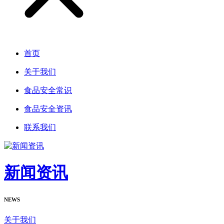
首页
关于我们
食品安全常识
食品安全资讯
联系我们
新闻资讯
NEWS
关于我们