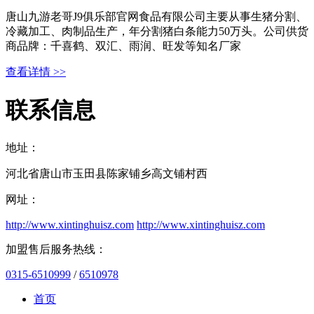
唐山九游老哥J9俱乐部官网食品有限公司主要从事生猪分割、
冷藏加工、肉制品生产，年分割猪白条能力50万头。公司供货
商品牌：千喜鹤、双汇、雨润、旺发等知名厂家
查看详情 >>
联系信息
地址：
河北省唐山市玉田县陈家铺乡高文铺村西
网址：
http://www.xintinghuisz.com
http://www.xintinghuisz.com
加盟售后服务热线：
0315-6510999
/
6510978
首页