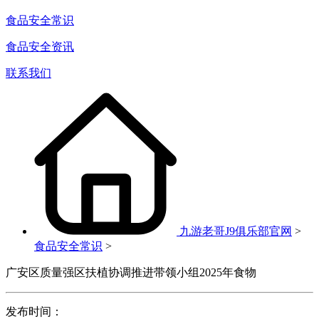
食品安全常识
食品安全资讯
联系我们
九游老哥J9俱乐部官网
>
食品安全常识
>
广安区质量强区扶植协调推进带领小组2025年食物
发布时间：