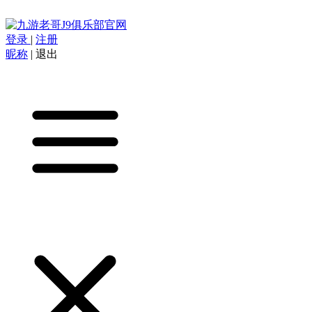
登录
|
注册
昵称
|
退出