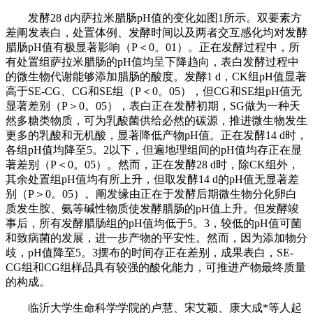
发酵28 d内萨拉米腊肠pH值的变化如图1所示。双要素方
差阐发表白，处置体例、发酵时间以及两者交互感化均对发酵
腊肠pH值有极显著影响（P＜0。01）。正在发酵过程中，所
有处置组萨拉米腊肠的pH值均呈下降趋向，表白发酵过程中
的微生物代谢能够添加腊肠的酸度。发酵1 d，CK组pH值显著
高于SE-CG、CG和SE组（P＜0。05），但CG和SE组pH值无
显著差别（P＞0。05），表白正在发酵初期，SG做为一种天
然多糖类物质，可为乳酸菌供给必然的碳源，推进微生物发生
更多的乳酸和无机酸，显著降低产物pH值。正在发酵14 d时，
各组pH值均降至5。2以下，但遍地理组间的pH值均存正在显
著差别（P＜0。05）。然而，正在发酵28 d时，除CK组外，
其余处置组pH值均有所上升，但取发酵14 d的pH值无显著差
别（P＞0。05）。阐发缘由正在于发酵后期微生物分化卵白
质发生胺、氨等碱性物质使发酵腊肠的pH值上升。但发酵竣
事后，所有发酵腊肠组的pH值均低于5。3，较低的pH值可菌
和致病菌的发展，进一步产物的平安性。然而，因为添加物分
歧，pH值降至5。3摆布的时间存正在差别，成果表白，SE-
CG组和CG组样品具有较强的酸化能力，可推进产物最终质量
的构成。
临沂大学生命科学学院的卢慧、宋艾颖、康大成*等人起