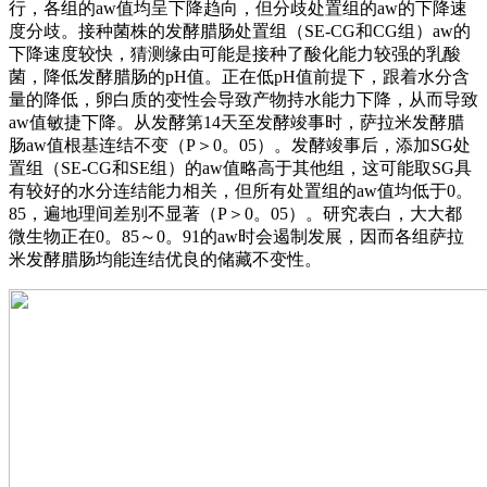
行，各组的aw值均呈下降趋向，但分歧处置组的aw的下降速
度分歧。接种菌株的发酵腊肠处置组（SE-CG和CG组）aw的
下降速度较快，猜测缘由可能是接种了酸化能力较强的乳酸
菌，降低发酵腊肠的pH值。正在低pH值前提下，跟着水分含
量的降低，卵白质的变性会导致产物持水能力下降，从而导致
aw值敏捷下降。从发酵第14天至发酵竣事时，萨拉米发酵腊
肠aw值根基连结不变（P＞0。05）。发酵竣事后，添加SG处
置组（SE-CG和SE组）的aw值略高于其他组，这可能取SG具
有较好的水分连结能力相关，但所有处置组的aw值均低于0。
85，遍地理间差别不显著（P＞0。05）。研究表白，大大都
微生物正在0。85～0。91的aw时会遏制发展，因而各组萨拉
米发酵腊肠均能连结优良的储藏不变性。