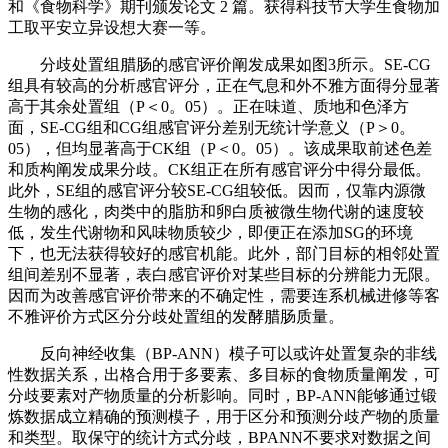
和《食物科学》期刊颁发论文 2 篇。获得科技节大学生食物加
工取平安立异设想大赛一等。
分歧处置组腊肠的感官评价阐发成果如图3所示。SE-CG
组具有较高的分析感官评分，正在气息和外不雅方面得分显著
高于其余处置组（P＜0。05）。正在味道、质地和色泽方
面，SE-CG组和CG组感官评分差别无统计学意义（P＞0。
05），但均显著高于CK组（P＜0。05）。该成果取前述色差
和质构阐发成果分歧。CK组正在所有感官评分中得分最低。
此外，SE组的感官评分较SE-CG组较低。因而，仅靠内源微
生物的感化，肉类中的脂肪和卵白质被微生物代谢的速度较
低，发生代谢物和风味物质较少，即便正在添加SG的环境
下，也无法获得较好的感官机能。此外，部门目标的相邻处置
组间差别不显著，表白感官评价对某些目标的分辨能力无限。
因而为改善感官评价带来的不确定性，需要连系机械进修等客
不雅评价方式区分分歧处置组的发酵腊肠质量。
反向神经收集（BP-ANN）模子可以或许处置复杂的非线
性数据关系，出格合用于多要素、多目标的食物质量阐发，可
分歧要素对产物质量的分析影响。同时，BP-ANN能够通过锻
炼数据成立精确的预测模子，用于区分和预测分歧产物的质量
和类型。取保守的统计方式分歧，BPANN不要求对数据之间