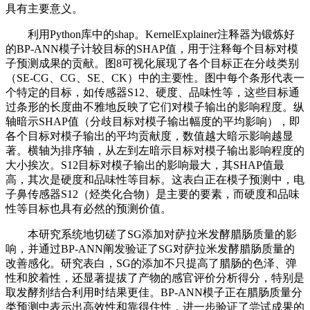
具有主要意义。
利用Python库中的shap。KernelExplainer注释器为锻炼好
的BP-ANN模子计较目标的SHAP值，用于注释每个目标对模
子预测成果的贡献。图8可视化展现了各个目标正在分歧类别
（SE-CG、CG、SE、CK）中的主要性。图中每个条形代表一
个特定的目标，如传感器S12、硬度、品味性等，这些目标通
过条形的长度曲不雅地反映了它们对模子输出的影响程度。纵
轴暗示SHAP值（分歧目标对模子输出幅度的平均影响），即
各个目标对模子输出的平均贡献度，数值越大暗示影响越显
著。横轴为排序轴，从左到左暗示目标对模子输出影响程度的
大小挨次。S12目标对模子输出的影响最大，其SHAP值最
高，其次是硬度和品味性等目标。这表白正在模子预测中，电
子鼻传感器S12（烃类化合物）是主要的要素，而硬度和品味
性等目标也具有必然的预测价值。
本研究系统地切磋了SG添加对萨拉米发酵腊肠质量的影
响，并通过BP-ANN阐发验证了SG对萨拉米发酵腊肠质量的
改善感化。研究表白，SG的添加不只提高了腊肠的色泽、弹
性和胶着性，还显著提拔了产物的感官评价分析得分，特别是
取发酵剂结合利用时结果更佳。BP-ANN模子正在腊肠质量分
类预测中表示出高效性和靠得住性，进一步验证了尝试成果的