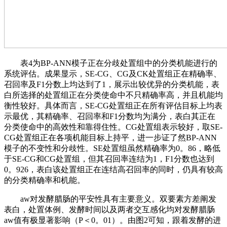
表4为BP-ANN模子正在分歧处置组中的分类机能进行的
系统评估。成果显示，SE-CG、CG及CK处置组正在精确率、
召回率及F1分数上均达到了1，展示出较优异的分类机能，表
白所选择的处置组正在分类使命中不只精确率高，并且机能均
衡性较好。具体而言，SE-CG处置组正在所有评估目标上均表
示最优，其精确率、召回率和F1分数均为满分，表白其正在
分类使命中的高效性和靠得住性。CG处置组表示较好，取SE-
CG处置组正在各项机能目标上持平，进一步证了然BP-ANN
模子的不变性和分歧性。SE处置组虽然精确率为0。86，略低
于SE-CG和CG处置组，但其召回率连结为1，F1分数也达到
0。926，表白该处置组正在连结高召回率的同时，仍具有较高
的分类精确率和机能。
aw对发酵腊肠的平安性具有主要意义。双要素方差阐发
表白，处置体例、发酵时间以及两者交互感化均对发酵腊肠
aw值有极显著影响（P＜0。01）。由图2可知，跟着发酵的进