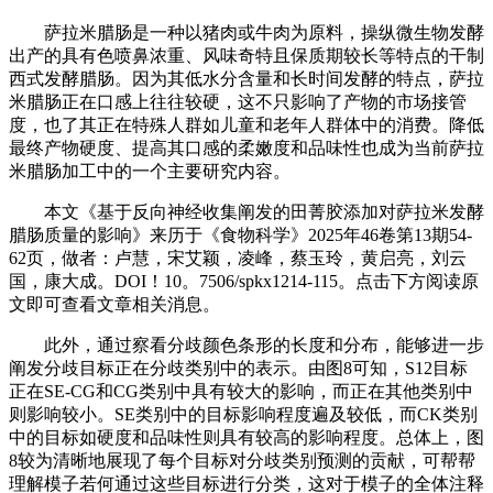
萨拉米腊肠是一种以猪肉或牛肉为原料，操纵微生物发酵
出产的具有色喷鼻浓重、风味奇特且保质期较长等特点的干制
西式发酵腊肠。因为其低水分含量和长时间发酵的特点，萨拉
米腊肠正在口感上往往较硬，这不只影响了产物的市场接管
度，也了其正在特殊人群如儿童和老年人群体中的消费。降低
最终产物硬度、提高其口感的柔嫩度和品味性也成为当前萨拉
米腊肠加工中的一个主要研究内容。
本文《基于反向神经收集阐发的田菁胶添加对萨拉米发酵
腊肠质量的影响》来历于《食物科学》2025年46卷第13期54-
62页，做者：卢慧，宋艾颖，凌峰，蔡玉玲，黄启亮，刘云
国，康大成。DOI！10。7506/spkx1214-115。点击下方阅读原
文即可查看文章相关消息。
此外，通过察看分歧颜色条形的长度和分布，能够进一步
阐发分歧目标正在分歧类别中的表示。由图8可知，S12目标
正在SE-CG和CG类别中具有较大的影响，而正在其他类别中
则影响较小。SE类别中的目标影响程度遍及较低，而CK类别
中的目标如硬度和品味性则具有较高的影响程度。总体上，图
8较为清晰地展现了每个目标对分歧类别预测的贡献，可帮帮
理解模子若何通过这些目标进行分类，这对于模子的全体注释