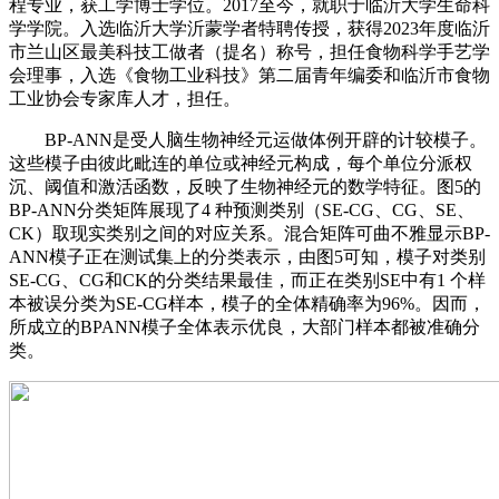
程专业，获工学博士学位。2017至今，就职于临沂大学生命科
学学院。入选临沂大学沂蒙学者特聘传授，获得2023年度临沂
市兰山区最美科技工做者（提名）称号，担任食物科学手艺学
会理事，入选《食物工业科技》第二届青年编委和临沂市食物
工业协会专家库人才，担任。
BP-ANN是受人脑生物神经元运做体例开辟的计较模子。
这些模子由彼此毗连的单位或神经元构成，每个单位分派权
沉、阈值和激活函数，反映了生物神经元的数学特征。图5的
BP-ANN分类矩阵展现了4 种预测类别（SE-CG、CG、SE、
CK）取现实类别之间的对应关系。混合矩阵可曲不雅显示BP-
ANN模子正在测试集上的分类表示，由图5可知，模子对类别
SE-CG、CG和CK的分类结果最佳，而正在类别SE中有1 个样
本被误分类为SE-CG样本，模子的全体精确率为96%。因而，
所成立的BPANN模子全体表示优良，大部门样本都被准确分
类。