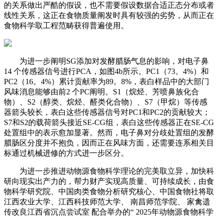
的关系做出严酷的假设，也不需要假设数据合适正态分布或者
线性关系，这正在食物质量阐发时具有较强的劣势，从而正在
食物科学取工程范畴获得普遍使用。
为进一步阐明SG添加对发酵腊肠气息的影响，对电子鼻
14 个传感器信号进行PCA，如图4b所示。PC1（73。4%）和
PC2（16。4%）累计贡献率为89。8%，表白样品中的大部门
风味消息能够由前2 个PC阐明。S1（烷烃、芳喷鼻族化合
物）、S2（醇类、烷烃、醛类化合物）、S7（甲烷）等传感
器箭头较长，表白这些传感器信号对PC1和PC2的贡献较大；
S7和S2的载荷箭头接近SE-CG组，表白这些传感器正在SE-CG
处置组中的表示愈加显著。然而，电子鼻对分歧处置组的发酵
腊肠区分度并不抱负，因而正在风味方面，还需要连系相关目
标通过机械进修的方式进一步区分。
为进一步推进动物源食物科学理论的完美取立异，加快科
研向现实出产力的，帮力财产实现高质量、可持续成长，由食
物科学研究院、中国肉类食物分析研究核心、中国食物社将取
江西农业大学、江西科技师范大学、 南昌师范学院、 家禽遗
传改良江西省沉点尝试室 配合举办的“ 2025年动物源食物科学