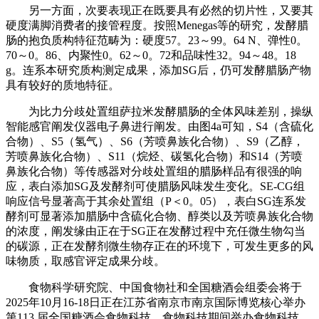
另一方面，次要表现正在既要具有必然的切片性，又要其
硬度满脚消费者的接管程度。按照Menegas等的研究，发酵腊
肠的抱负质构特征范畴为：硬度57。23～99。64 N、弹性0。
70～0。86、内聚性0。62～0。72和品味性32。94～48。18
g。连系本研究质构测定成果，添加SG后，仍可发酵腊肠产物
具有较好的质地特征。
为比力分歧处置组萨拉米发酵腊肠的全体风味差别，操纵
智能感官阐发仪器电子鼻进行阐发。由图4a可知，S4（含硫化
合物）、S5（氢气）、S6（芳喷鼻族化合物）、S9（乙醇，
芳喷鼻族化合物）、S11（烷烃、碳氢化合物）和S14（芳喷
鼻族化合物）等传感器对分歧处置组的腊肠样品有很强的响
应，表白添加SG及发酵剂可使腊肠风味发生变化。SE-CG组
响应信号显著高于其余处置组（P＜0。05），表白SG连系发
酵剂可显著添加腊肠中含硫化合物、醇类以及芳喷鼻族化合物
的浓度，阐发缘由正在于SG正在发酵过程中充任微生物勾当
的碳源，正在发酵剂微生物存正在的环境下，可发生更多的风
味物质，取感官评定成果分歧。
食物科学研究院、中国食物社和全国糖酒会组委会将于
2025年10月16-18日正在江苏省南京市南京国际博览核心举办
第113 届全国糖酒会食物科技。食物科技期间举办食物科技