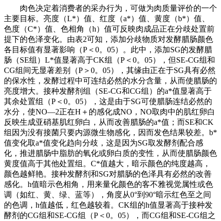
肉色决定着消费者的采办行为，可做为肉质量评价的一个
主要目标。亮度（L*）值、红度（a*）值、黄度（b*）值、
色度（C*）值、色相角（h）值可反映肉成品正在分歧处置前
提下的色泽变化。由表2可知，添加分歧物质对发酵腊肠颜色
各目标值有显著影响（P＜0。05）。此中，添加SG的发酵腊
肠（SE组）L*值显著高于CK组（P＜0。05），但SE-CG组和
CG组间无显著差别（P＞0。05），其缘由正在于SG具有必然
的保水性，发酵过程中可连结必然的水分含量，从而使腊肠的
亮度增大。接种发酵剂组（SE-CG和CG组）的a*值显著高于
其余处置组（P＜0。05），这是由于SG可使腊肠连结必然的
水分，使NO—2正在H＋的感化成NO，NO取肉中的肌红卵白
反映生成亚硝基肌红卵白，从而改善腊肠的a*值；而SE和CK
组因为没有接菌只要内源微生物感化，因而发色结果较差。b*
值变化取a*值变化趋向分歧，这是因为SG取发酵剂配合感
化，推进腊肠中脂肪的氧化或卵白质的变性，从而使腊肠颜色
黄度值高于其他处置组。C*值越大，暗示颜色的纯度越高，
颜色越鲜艳。接种发酵剂和SG对腊肠的色泽具有必然的改善
感化。h值暗示色相角，用来量化颜色的客不雅视觉属性或色
调（如红、黄、绿、蓝等），角度从0°到90°暗示红色至之间
的色调，h值越低，红色越较着。CK组的h值显著高于接种发
酵剂的CG组和SE-CG组（P＜0。05），而CG组和SE-CG组之