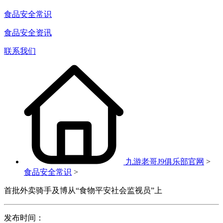
食品安全常识
食品安全资讯
联系我们
九游老哥J9俱乐部官网
>
食品安全常识
>
首批外卖骑手及博从“食物平安社会监视员”上
发布时间：