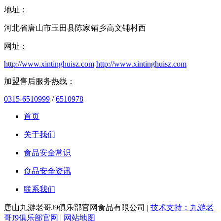
地址：
河北省唐山市玉田县陈家铺乡高文铺村西
网址：
http://www.xintinghuisz.com
http://www.xintinghuisz.com
加盟售后服务热线：
0315-6510999
/
6510978
首页
关于我们
食品安全常识
食品安全资讯
联系我们
唐山九游老哥J9俱乐部官网食品有限公司 |
技术支持：九游老
哥J9俱乐部官网
|
网站地图