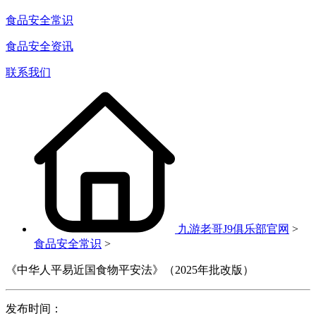
食品安全常识
食品安全资讯
联系我们
九游老哥J9俱乐部官网
>
食品安全常识
>
《中华人平易近国食物平安法》（2025年批改版）
发布时间：