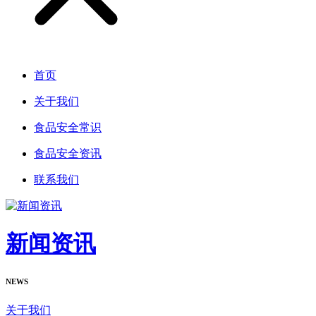
首页
关于我们
食品安全常识
食品安全资讯
联系我们
新闻资讯
NEWS
关于我们