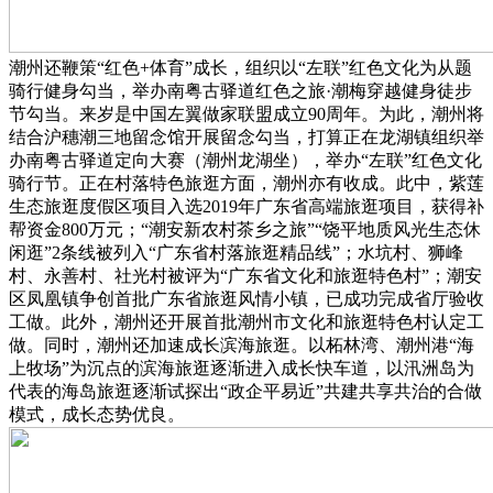
潮州还鞭策“红色+体育”成长，组织以“左联”红色文化为从题
骑行健身勾当，举办南粤古驿道红色之旅·潮梅穿越健身徒步
节勾当。来岁是中国左翼做家联盟成立90周年。为此，潮州将
结合沪穗潮三地留念馆开展留念勾当，打算正在龙湖镇组织举
办南粤古驿道定向大赛（潮州龙湖坐），举办“左联”红色文化
骑行节。正在村落特色旅逛方面，潮州亦有收成。此中，紫莲
生态旅逛度假区项目入选2019年广东省高端旅逛项目，获得补
帮资金800万元；“潮安新农村茶乡之旅”“饶平地质风光生态休
闲逛”2条线被列入“广东省村落旅逛精品线”；水坑村、狮峰
村、永善村、社光村被评为“广东省文化和旅逛特色村”；潮安
区凤凰镇争创首批广东省旅逛风情小镇，已成功完成省厅验收
工做。此外，潮州还开展首批潮州市文化和旅逛特色村认定工
做。同时，潮州还加速成长滨海旅逛。以柘林湾、潮州港“海
上牧场”为沉点的滨海旅逛逐渐进入成长快车道，以汛洲岛为
代表的海岛旅逛逐渐试探出“政企平易近”共建共享共治的合做
模式，成长态势优良。