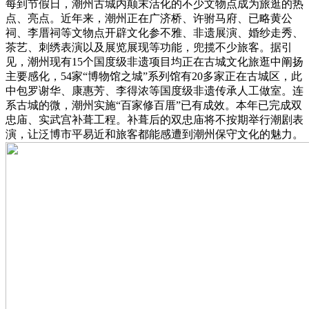
每到节假日，潮州古城内颠末活化的不少文物点成为旅逛的热
点、亮点。近年来，潮州正在广济桥、许驸马府、已略黄公
祠、李厝祠等文物点开辟文化参不雅、非遗展演、婚纱走秀、
茶艺、刺绣表演以及展览展现等功能，兜揽不少旅客。据引
见，潮州现有15个国度级非遗项目均正在古城文化旅逛中阐扬
主要感化，54家“博物馆之城”系列馆有20多家正在古城区，此
中包罗谢华、康惠芳、李得浓等国度级非遗传承人工做室。连
系古城的微，潮州实施“百家修百厝”已有成效。本年已完成双
忠庙、实武宫补葺工程。补葺后的双忠庙将不按期举行潮剧表
演，让泛博市平易近和旅客都能感遭到潮州保守文化的魅力。