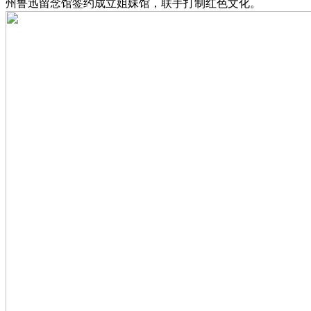
州鲁迅留念馆签约成立姐妹馆，联手打制红色文化。