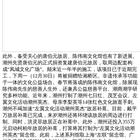
此外，备受关心的唐伯元故居、陈伟南文化馆也有了新进展。
潮州先贤唐伯元的正式捐资复建唐伯元故居，取周边配套构
成“凤城文化广场”。颠末近一年半的施工，该项目已于近期完
工，下周一（12月30日）将被捐赠给湘桥区。非遗传承等功能
于一体的文化公益场合。春节将落成的陈伟南文化馆，除展现
陈伟南先生的慈善人生外，还兼具公益慈善平台、潮商潮学研
究多种功能。近年来，潮州打制了潮州七日红、茂芝会议、左
翼文化活动潮州英杰、母亲李梨英等14张红色文化旅逛手刺。
潮州不竭加速“左翼文化活动潮州英杰”故居补葺。目前，戴平
万故居补葺已完成，来岁潮州还将环绕该故居的周边进行打
制。同时，洪灵菲故居正在补葺中。此外，潮州还投入355万
元启动柯柏年故居的补葺，打算将其打制为“左翼文化活动潮
州英杰”留念馆。此前，上述系列馆取上海“左联”留念馆、广