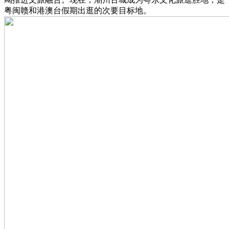
粤闽赣和港澳台假期出逛的次要目标地。