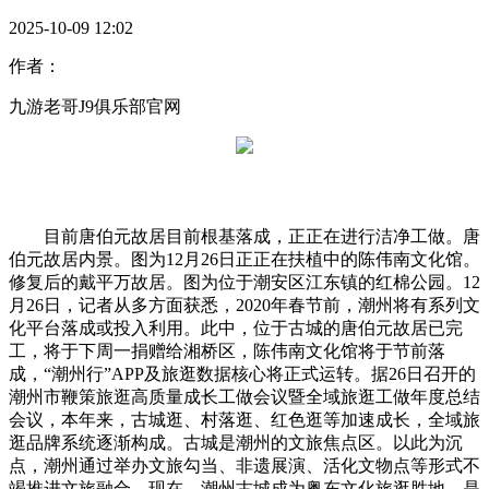
2025-10-09 12:02
作者：
九游老哥J9俱乐部官网
目前唐伯元故居目前根基落成，正正在进行洁净工做。唐
伯元故居内景。图为12月26日正正在扶植中的陈伟南文化馆。
修复后的戴平万故居。图为位于潮安区江东镇的红棉公园。12
月26日，记者从多方面获悉，2020年春节前，潮州将有系列文
化平台落成或投入利用。此中，位于古城的唐伯元故居已完
工，将于下周一捐赠给湘桥区，陈伟南文化馆将于节前落
成，“潮州行”APP及旅逛数据核心将正式运转。据26日召开的
潮州市鞭策旅逛高质量成长工做会议暨全域旅逛工做年度总结
会议，本年来，古城逛、村落逛、红色逛等加速成长，全域旅
逛品牌系统逐渐构成。古城是潮州的文旅焦点区。以此为沉
点，潮州通过举办文旅勾当、非遗展演、活化文物点等形式不
竭推进文旅融合。现在，潮州古城成为粤东文化旅逛胜地，是