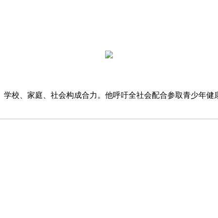
校、家庭、社会构成合力。他呼吁全社会配合参取青少年健康