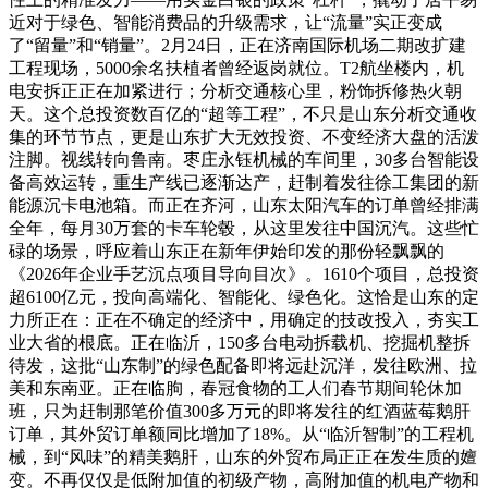
近对于绿色、智能消费品的升级需求，让“流量”实正变成
了“留量”和“销量”。2月24日，正在济南国际机场二期改扩建
工程现场，5000余名扶植者曾经返岗就位。T2航坐楼内，机
电安拆正正在加紧进行；分析交通核心里，粉饰拆修热火朝
天。这个总投资数百亿的“超等工程”，不只是山东分析交通收
集的环节节点，更是山东扩大无效投资、不变经济大盘的活泼
注脚。视线转向鲁南。枣庄永钰机械的车间里，30多台智能设
备高效运转，重生产线已逐渐达产，赶制着发往徐工集团的新
能源沉卡电池箱。而正在齐河，山东太阳汽车的订单曾经排满
全年，每月30万套的卡车轮毂，从这里发往中国沉汽。这些忙
碌的场景，呼应着山东正在新年伊始印发的那份轻飘飘的
《2026年企业手艺沉点项目导向目次》。1610个项目，总投资
超6100亿元，投向高端化、智能化、绿色化。这恰是山东的定
力所正在：正在不确定的经济中，用确定的技改投入，夯实工
业大省的根底。正在临沂，150多台电动拆载机、挖掘机整拆
待发，这批“山东制”的绿色配备即将远赴沉洋，发往欧洲、拉
美和东南亚。正在临朐，春冠食物的工人们春节期间轮休加
班，只为赶制那笔价值300多万元的即将发往的红酒蓝莓鹅肝
订单，其外贸订单额同比增加了18%。从“临沂智制”的工程机
械，到“风味”的精美鹅肝，山东的外贸布局正正在发生质的嬗
变。不再仅仅是低附加值的初级产物，高附加值的机电产物和