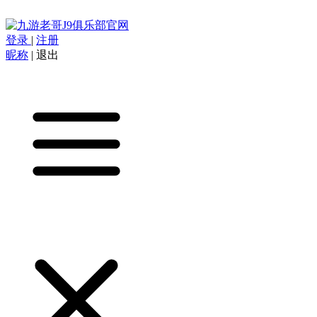
登录
|
注册
昵称
|
退出