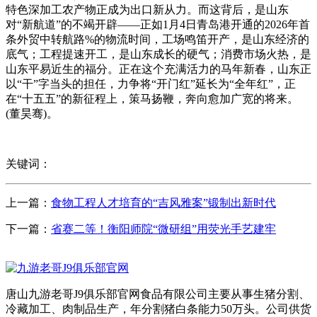
特色深加工农产物正成为出口新从力。而这背后，是山东
对“新航道”的不竭开辟——正如1月4日青岛港开通的2026年首
条外贸中转航路%的物流时间，工场鸣笛开产，是山东经济的
底气；工程提速开工，是山东成长的硬气；消费市场火热，是
山东平易近生的福分。正在这个充满活力的马年新春，山东正
以“干”字当头的担任，力争将“开门红”延长为“全年红”，正
在“十五五”的新征程上，策马扬鞭，奔向愈加广宽的将来。
(董昊骞)。
关键词：
上一篇：
食物工程人才培育的“吉风雅案”锻制出新时代
下一篇：
省赛二等！衡阳师院“微研组”用荧光手艺建牢
唐山九游老哥J9俱乐部官网食品有限公司主要从事生猪分割、
冷藏加工、肉制品生产，年分割猪白条能力50万头。公司供货