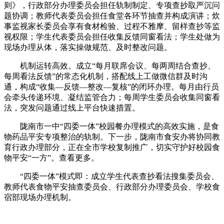
则》，行政部分办理委员会担任轨制制定、专项查抄取严沉问
题协调；教师代表委员会担任食堂各环节抽查并构成演讲；炊
事监视家长委员会享有食材检验、过程不雅摩、留样查抄等监
视权限；学生代表委员会担任收集反馈同窗看法；学生处做为
现场办理从体，落实操做规范、及时整改问题。
机制运转高效。成立“每月联席会议、每两周结合查抄、
每周看法反馈”的常态化机制，搭配线上工做微信群及时沟
通，构成“收集—反馈—整改—复核”的闭环办理。每月由行员
会牵头传递环境、凝结监管合力；每周学生委员会收集同窗看
法，突发问题通过线上平台快速措置。
陇南市一中“四委一体”校园餐办理模式的高效实施，是食
物药品平安专项整治的轨制。下一步，陇南市食安办将协同教
育行政办理部分，正在全市学校复制推广，切实守护好校园食
物平安“一方”。查看更多。
“四委一体”模式即：成立学生代表查抄看法搜集委员会、
教师代表食物平安抽查委员会、行政部分办理委员会、学校食
宿部现场办理机制。