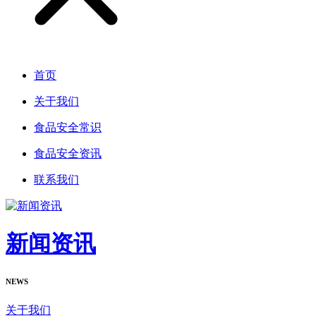
首页
关于我们
食品安全常识
食品安全资讯
联系我们
新闻资讯
NEWS
关于我们