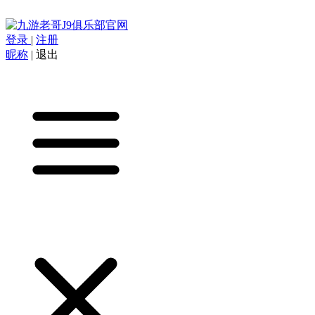
登录
|
注册
昵称
|
退出