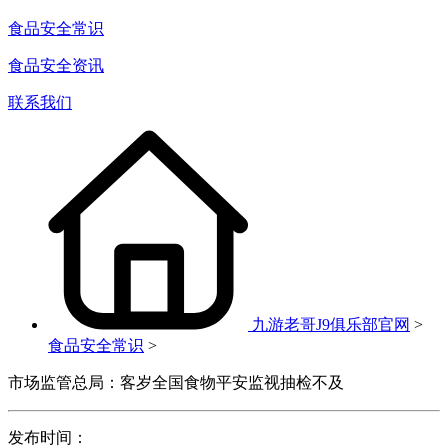
食品安全常识
食品安全资讯
联系我们
九游老哥J9俱乐部官网
>
食品安全常识
>
市场监管总局：客岁全国食物平安监视抽检不及
发布时间：