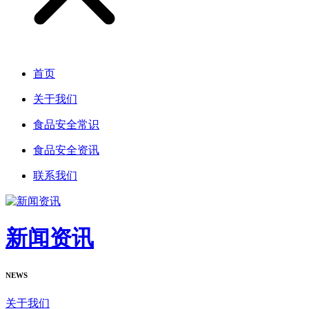
首页
关于我们
食品安全常识
食品安全资讯
联系我们
新闻资讯
NEWS
关于我们