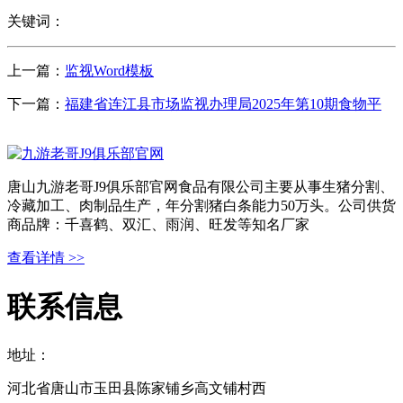
关键词：
上一篇：
监视Word模板
下一篇：
福建省连江县市场监视办理局2025年第10期食物平
唐山九游老哥J9俱乐部官网食品有限公司主要从事生猪分割、
冷藏加工、肉制品生产，年分割猪白条能力50万头。公司供货
商品牌：千喜鹤、双汇、雨润、旺发等知名厂家
查看详情 >>
联系信息
地址：
河北省唐山市玉田县陈家铺乡高文铺村西