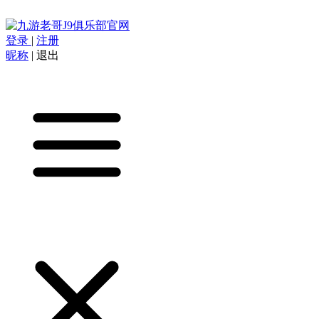
登录
|
注册
昵称
|
退出