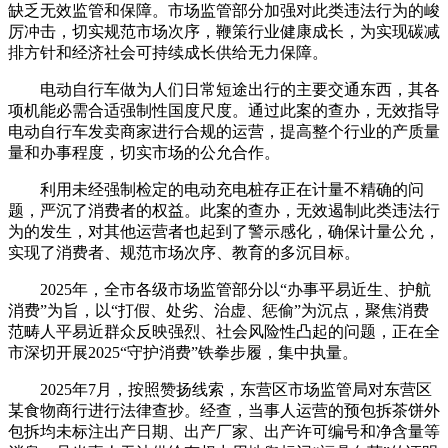
缺乏无效监管和保障。市场监管部分加强对此类违法行为的峻
厉冲击，切实规范市场次序，鞭策行业健康成长，为实现碳减
排方针和经济社会可持续成长供给无力保障。
电动自行车做为人们日常短途出行的主要交通东西，其各
项机能必需合适强制性国度尺度。通过此案的查办，无效指导
电动自行车发卖商家进行合规的运营，提高整个行业的产质量
量和办事程度，切实市场的公允合作。
利用未经强制检定的电动充电桩存正在计量不精确的问
题，严沉了消费者的权益。此案的查办，无效遏制此类违法行
为的发生，对其他运营者也起到了警示感化，确保计量公允，
实现了消费者、规范市场次序、教育的多沉目标。
2025年，全市各级市场监管部分以“办事平易近生、护航
消费”为旨，以“打假、处劣、治虚、惩偷”为沉点，聚焦消费
范畴人平易近群众反映强烈、社会风险性凸起的问题，正在全
市深切开展2025“守护消费”铁拳步履，集中执量。
2025年7月，按照赞扬线索，东营区市场监管局对东营区
某食物商行进行法律查抄。经查，当事人运营的预包拆茶饼外
包拆均未标注出产日期、出产厂家、出产许可编号和净含量等