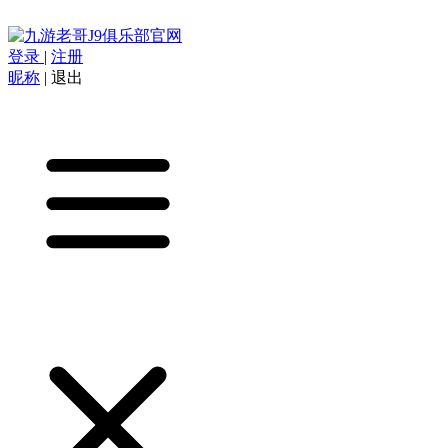
登录
|
注册
昵称
|
退出