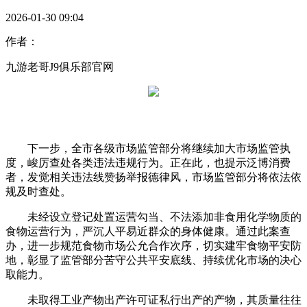
2026-01-30 09:04
作者：
九游老哥J9俱乐部官网
下一步，全市各级市场监管部分将继续加大市场监管执
度，峻厉查处各类违法违规行为。正在此，也提示泛博消费
者，发觉相关违法线赞扬举报德律风，市场监管部分将依法依
规及时查处。
未经设立登记处置运营勾当、不法添加非食用化学物质的
食物运营行为，严沉人平易近群众的身体健康。通过此案查
办，进一步规范食物市场公允合作次序，切实建牢食物平安防
地，彰显了监管部分苦守公共平安底线、持续优化市场的决心
取能力。
未取得工业产物出产许可证私行出产的产物，其质量往往