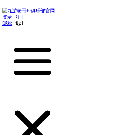
登录
|
注册
昵称
|
退出