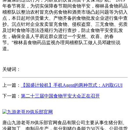
年春节将至，为切实保障春节期间食物平安，柳林县食物药品
稽察队以整治农村冒充伪劣食物和酒类市场凸起问题等为切入
点，本日起对供货量大、产物齐备的食物批发企业进行集中查
抄。沉点针对企业发卖冒充食物、侵权盗窟、三无食物、劣质
及过时食物等违法违规行为进行查抄，防止食物平安变乱发
生，确保全县人平易近群众渡过一个安然、欢喜、的春
节。”柳林县食物药品监视办理局稽察队工做人员邓建怯说
道。
关键词：
上一篇：
【国盛计较机】手机Agent的两种范式：API取GUI
下一篇：
第二十三届中国食物平安大会正在召开
唐山九游老哥J9俱乐部官网食品有限公司主要从事生猪分割、
冷藏加工、肉制品生产，年分割猪白条能力50万头。公司供货