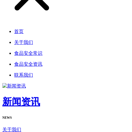
首页
关于我们
食品安全常识
食品安全资讯
联系我们
新闻资讯
NEWS
关于我们