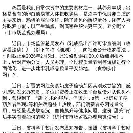
鸡蛋是我们日常饮食中的主要食材之一，其养分丰硕，出
格是含有的卵白质易被人体接收操纵，是炊事中优良卵白质的
主要来历。鸡蛋的服法多样，除了常见的熟鸡蛋外，还有人喜
好吃溏心蛋，以至生鸡蛋。到底哪种服法更平安、养分呢？
（市市场监视办理局）。
近日，市场监管总局发布《乳成品出产许可审查细则（收
罗看法稿）》（以下简称《细则》），向社会公开收罗看法，
时间截止至2026年2月5日。此次修勘误在 2010 版细则根本
上，针对产物分类、人员办理、全过程质量节制等短板进行全
面优化，进一步建牢乳成品质量平安防地。（食物伙伴
网）？。
近日，新晋的网红美食奶皮子糖葫芦因其别致甘旨的口感
谢感动发采办怒潮，多位消费者正在收集平台反馈列队也买不
到，曾经到了一“葫”难求的境界。但随之，#第一批奶皮子糖
葫芦者呈现#等相关话题登上热搜，部门消费者称因过量食
用，曾经呈现皮肤暗沉、血糖飙升等健康问题。这份“甜美”背
后事实有着如何的呢？（杭州市市场监视办理局微信号）。
近日，省科学手艺厅发布通知布告，按照《省科学手艺励