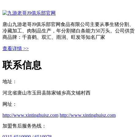
唐山九游老哥J9俱乐部官网食品有限公司主要从事生猪分割、
冷藏加工、肉制品生产，年分割猪白条能力50万头。公司供货
商品牌：千喜鹤、双汇、雨润、旺发等知名厂家
查看详情 >>
联系信息
地址：
河北省唐山市玉田县陈家铺乡高文铺村西
网址：
http://www.xintinghuisz.com
http://www.xintinghuisz.com
加盟售后服务热线：
0315-6510999
/
6510978