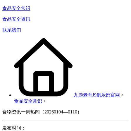
食品安全常识
食品安全资讯
联系我们
九游老哥J9俱乐部官网
>
食品安全常识
>
食物资讯一周热闻（20260104—0110）
发布时间：