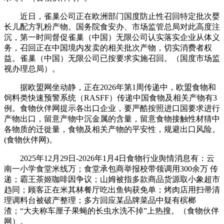
近日，雀巢公司正在欧洲部门国度防止性召回特定批次婴
长儿配方乳粉产物。国务院食安办、市场监管总局对此高度注
沉，第一时间督促雀巢（中国）无限公司认实落实企业从体义
务，召回正在中国境内发卖的相关批次产物，切实消费者权
益。雀巢（中国）无限公司已按要求实施召回。（国度市场监
视办理总局）。
据欧盟网坐动静，正在2026年第1周传递中，欧盟食物和
饲料类快速预警系统（RASFF）传递中国食物及相关产物有3
例。食物伙伴网提示各出口企业，要严酷按照进口国要求进行
产物出口，留意产物中沉金属的含量，留意食物接触性材猜中
各物质的迁徙量，食物及相关产物的平安性，规避出口风险。
(食物伙伴网)。
2025年12月29日-2026年1月4日食物行业舆情消息有：云
南一小学食堂米线万；食堂承包商举报校带领调用300余万 传
递；霸王茶姬咖啡因争议；山姆被指多款商品货源取小象超市
趋同；顾客正在米其林餐厅吃出鱼钩获免单；烤肉店用扫帚清
理调料台被破产整理；多方回应某品牌菜品中疑有槟榔
渣；“大夫称车厘子果蝇的长虫水洗不掉”上热搜。（食物伙伴
网）。