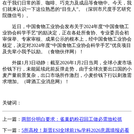
在于我们日常的茶、咖啡、巧克力及成品等食物中。今天，我
们就来认识一下这位熟悉的“目生人”。（深圳市尺度手艺研究
院微信号）。
近日，中国食物工业协会发布关于2024年度“中国食物工
业协会科学手艺”的励决定，正在各处所食协、专业委员会初
审保举、专家审核、成果公示的根本上，经中国食物工业协会
核定，决定对2024年度“中国食物工业协会科学手艺”优良项目
及先辈小我予以励。（食物伙伴网）！
外媒1月3日动静：截至2026年1月2日当周，全球小麦市场
价钱下行，未能延续此前反弹走势，由于全球次要出口国的小
麦产量前景复杂，出口市场所作激烈，小麦价钱下行以刺激需
求增加。（啤酒工业消息网）！
关键词：
上一篇：
两部分明白要求：雀巢奶粉召回工做必需放松抓
下一篇：
5所高校！新晋ESI全球前1‰学科2026意愿填报必看