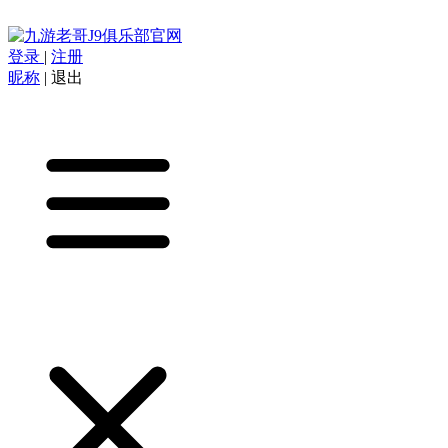
登录
|
注册
昵称
|
退出