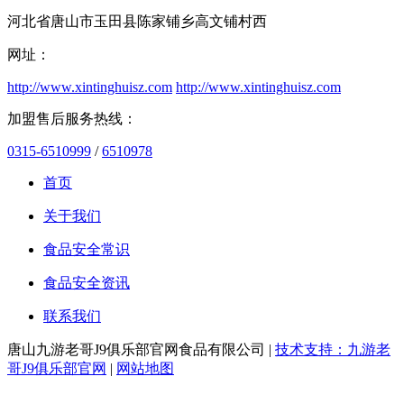
河北省唐山市玉田县陈家铺乡高文铺村西
网址：
http://www.xintinghuisz.com
http://www.xintinghuisz.com
加盟售后服务热线：
0315-6510999
/
6510978
首页
关于我们
食品安全常识
食品安全资讯
联系我们
唐山九游老哥J9俱乐部官网食品有限公司 |
技术支持：九游老
哥J9俱乐部官网
|
网站地图