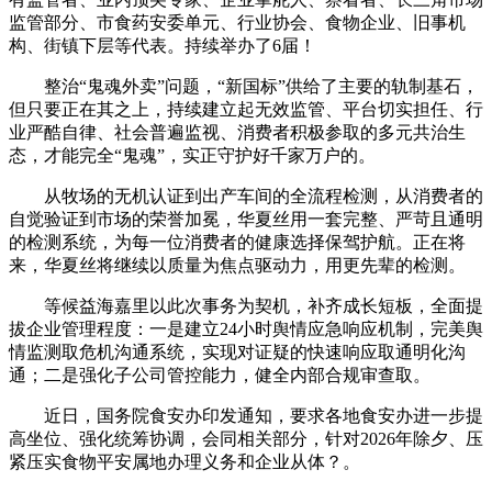
监管部分、市食药安委单元、行业协会、食物企业、旧事机
构、街镇下层等代表。持续举办了6届！
整治“鬼魂外卖”问题，“新国标”供给了主要的轨制基石，
但只要正在其之上，持续建立起无效监管、平台切实担任、行
业严酷自律、社会普遍监视、消费者积极参取的多元共治生
态，才能完全“鬼魂”，实正守护好千家万户的。
从牧场的无机认证到出产车间的全流程检测，从消费者的
自觉验证到市场的荣誉加冕，华夏丝用一套完整、严苛且通明
的检测系统，为每一位消费者的健康选择保驾护航。正在将
来，华夏丝将继续以质量为焦点驱动力，用更先辈的检测。
等候益海嘉里以此次事务为契机，补齐成长短板，全面提
拔企业管理程度：一是建立24小时舆情应急响应机制，完美舆
情监测取危机沟通系统，实现对证疑的快速响应取通明化沟
通；二是强化子公司管控能力，健全内部合规审查取。
近日，国务院食安办印发通知，要求各地食安办进一步提
高坐位、强化统筹协调，会同相关部分，针对2026年除夕、压
紧压实食物平安属地办理义务和企业从体？。